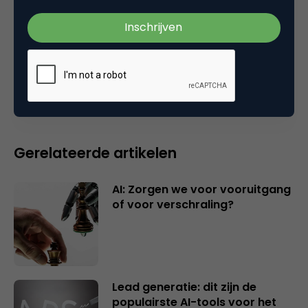
Plaats reactie
Je moet
ingelogd zijn op
om een reactie te
plaatsen.
Gerelateerde artikelen
AI: Zorgen we voor vooruitgang
of voor verschraling?
Lead generatie: dit zijn de
populairste AI-tools voor het