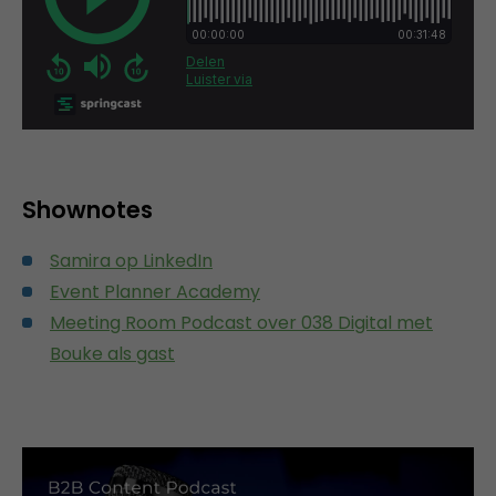
Shownotes
Samira op LinkedIn
Event Planner Academy
Meeting Room Podcast over 038 Digital met
Bouke als gast