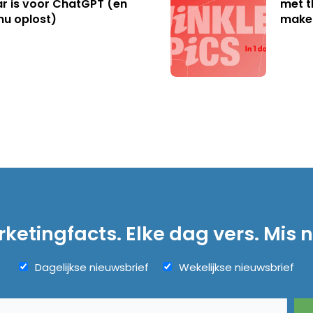
r is voor ChatGPT (en
met t
nu oplost)
make
ketingfacts. Elke dag vers. Mis n
Dagelijkse nieuwsbrief
Wekelijkse nieuwsbrief