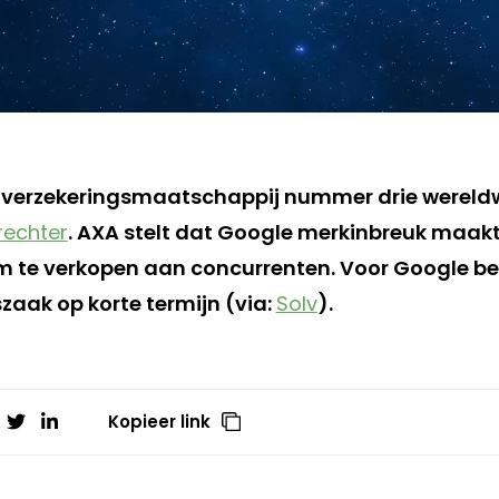
 verzekeringsmaatschappij nummer drie wereldw
rechter
. AXA stelt dat Google merkinbreuk maak
m te verkopen aan concurrenten. Voor Google be
zaak op korte termijn (via:
Solv
).
Kopieer link