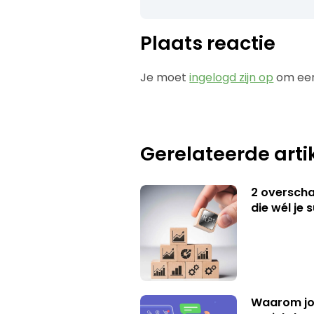
Plaats reactie
Je moet
ingelogd zijn op
om een
Gerelateerde arti
2 overschat
die wél je 
Waarom jo