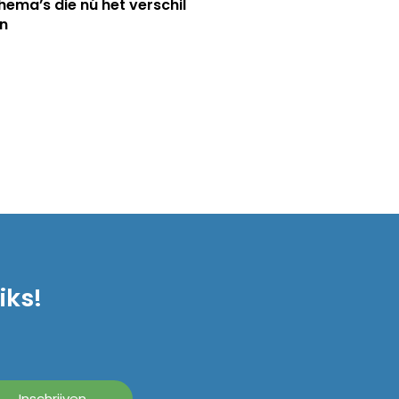
hema’s die nú het verschil
n
iks!