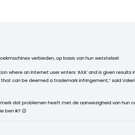
 zoekmachines verbieden, op basis van hun wetstelsel:
ion where an Internet user enters ‘AXA’ and is given results
, that can be deemed a trademark infringement,” said Valer
der merk dat problemen heeft met de aanwezigheid van hun
ie ben ik? 😉