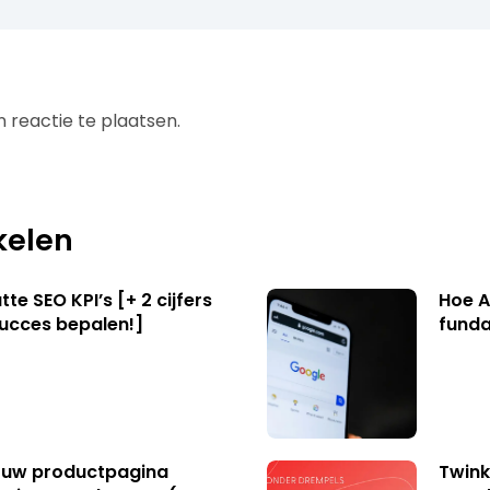
 reactie te plaatsen.
kelen
te SEO KPI’s [+ 2 cijfers
Hoe A
succes bepalen!]
funda
uw productpagina
Twink