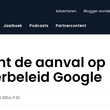
Adverteren
Blogger word
Jaarboek
Podcasts
Partnercontent
t de aanval op
rbeleid Google
l 2004, 11:22