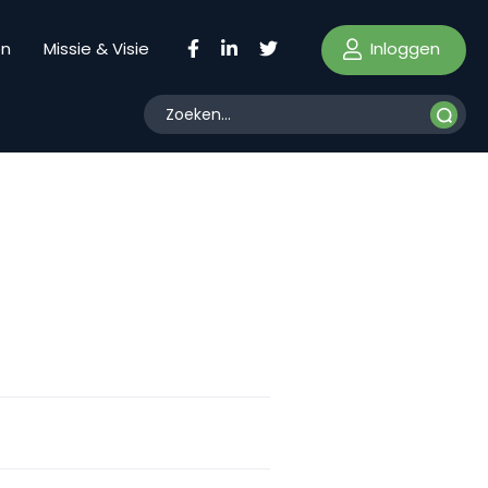
Inloggen
en
Missie & Visie