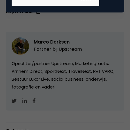
Deel dit artikel
Kopieer link
Marco Derksen
Partner bij
Upstream
Oprichter/partner Upstream, Marketingfacts,
Arnhem Direct, SportNext, TravelNext, RvT VPRO,
Bestuur Luxor Live, social business, onderwijs,
fotografie en vader!