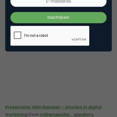
humaniseren in plaats van de werknemers
robotiseren en vooral leren van elke interactie en
conversatie die je hebt met de klant.
Presentatie: Wim Rampen – Emoties in digital
marketing
from
onlinetuesday_speakers