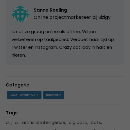
Sanne Roeling
Online projectmarketeer bij
Sizigy
Is net zo graag online als offline. Wil jou
verbeteren op taalgebied. Verdoet haar tijd op
Twitter en Instagram. Crazy cat lady in hart en
nieren.
Categorie
CRM, Loyalty & CX
Innovatie
Tags
a.i.
,
ai
,
artificial intelligence
,
big data
,
bots
,