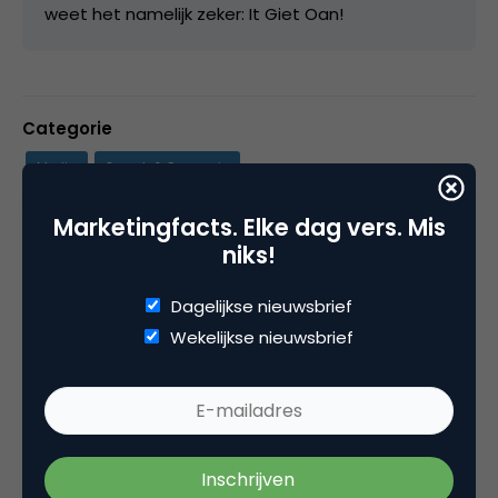
weet het namelijk zeker: It Giet Oan!
Categorie
Media
Search & Conversie
Marketingfacts. Elke dag vers. Mis
Tags
niks!
artikel
,
google adwords
,
mobile marketing
,
zoekmachine marketing
Dagelijkse nieuwsbrief
Wekelijkse nieuwsbrief
4 Reacties