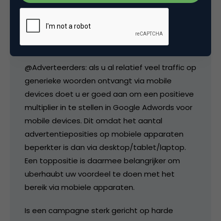
trafficb
Goede samenvatting Yorick!
@Adverteerders: als u al relatief veel traffic op
generieke woorden ontvangt via mobile
devices doet u er goed aan om een positieve
multiplier in te stellen in Google Adwords voor
mobile devices. Dit omdat het aantal
advertentieposities op mobiele apparaten
beperkter is dan via desktop/tablet/laptop.
Een toppositie is daarmee belangrijker om
uberhaubt uw voordeel te doen met het
bereik via mobiele apparaten.
Is een campagne sterk gericht op harde