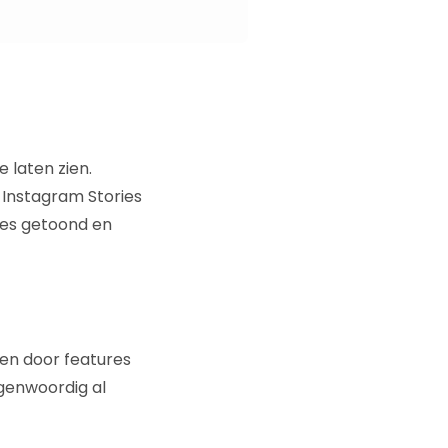
 laten zien.
 Instagram Stories
ies getoond en
den door features
egenwoordig al