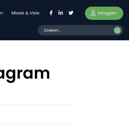
Inloggen
en
Missie & Visie
tagram