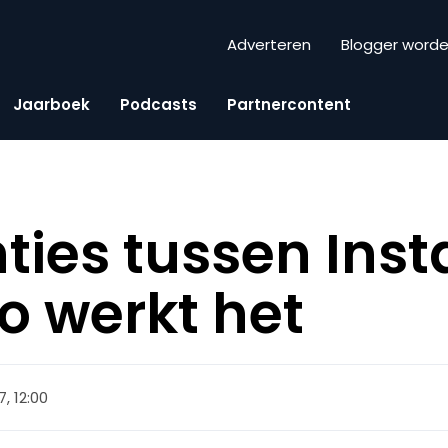
Adverteren
Blogger word
Jaarboek
Podcasts
Partnercontent
ties tussen Ins
zo werkt het
, 12:00