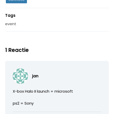
Tags
event
1 Reactie
jan
X-box Halo II launch = microsoft
ps2 = Sony