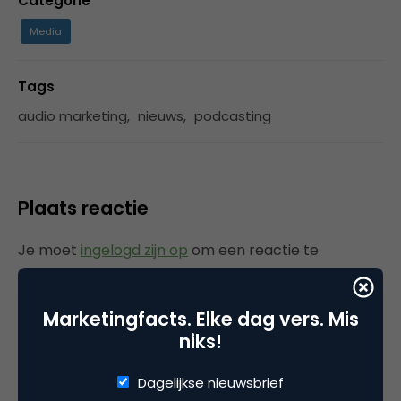
Categorie
Media
Tags
audio marketing
,
nieuws
,
podcasting
Plaats reactie
Je moet
ingelogd zijn op
om een reactie te
plaatsen.
Marketingfacts. Elke dag vers. Mis
niks!
Gerelateerde artikelen
Dagelijkse nieuwsbrief