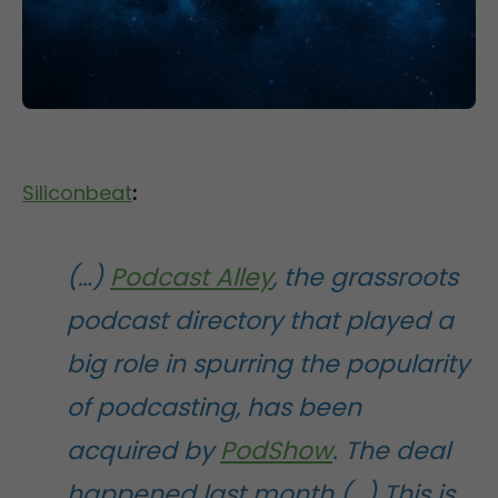
Siliconbeat
:
(…)
Podcast Alley
, the grassroots
podcast directory that played a
big role in spurring the popularity
of podcasting, has been
acquired by
PodShow
. The deal
happened last month (…) This is