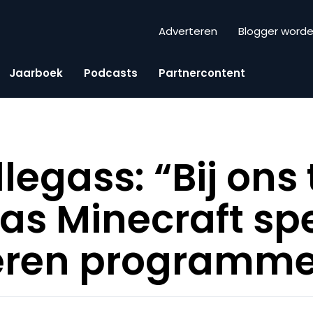
Adverteren
Blogger word
Jaarboek
Podcasts
Partnercontent
legass: “Bij ons 
as Minecraft spe
leren programm