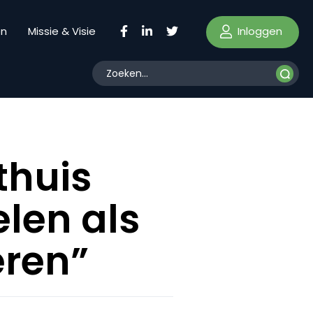
Inloggen
en
Missie & Visie
thuis
len als
eren”