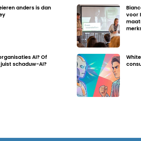
eren anders is dan
Bianc
ley
voor 
maats
merk
organisaties AI? Of
White
 juist schaduw-AI?
consu