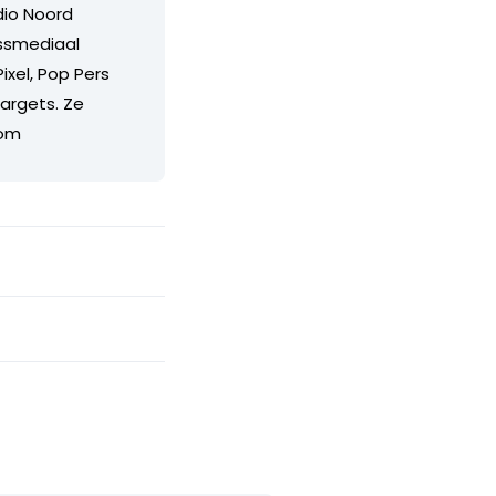
dio Noord
ossmediaal
ixel, Pop Pers
Targets. Ze
com