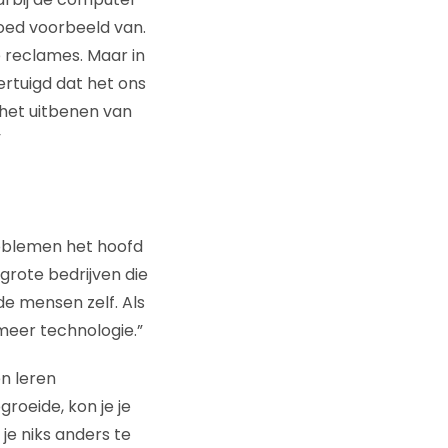
goed voorbeeld van.
e reclames. Maar in
ertuigd dat het ons
 het uitbenen van
”
roblemen het hoofd
grote bedrijven die
e mensen zelf. Als
meer technologie.”
en leren
roeide, kon je je
je niks anders te