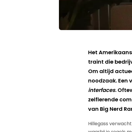
Het Amerikaanse
traint die bedri
Om altijd actuee
noodzaak. Een v
interfaces
. Ofte
zelflerende com
van Big Nerd Ra
Hillegass verwach
waarbij je regels m