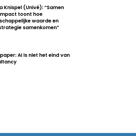
a Knispel (Univé): “Samen
Impact toont hoe
chappelijke waarde en
strategie samenkomen”
paper: AI is niet het eind van
ltancy