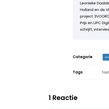
Leonieke Daalder
Holland en de V
project 3VOOR12
Prijs en UPC Dig
schrijft, interv
Categorie
In
Tags
fas
1 Reactie