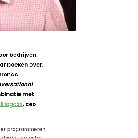
oor bedrijven,
ar boeken over.
 trends
versational
mbinatie met
Hillegass
, ceo
puter programmeren
arbij de computer