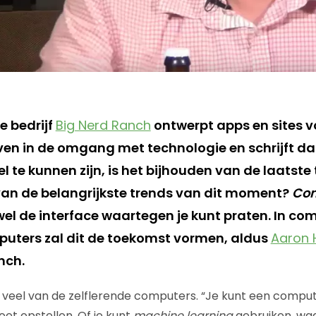
 bedrijf
Big Nerd Ranch
ontwerpt apps en sites v
jven in de omgang met technologie en schrijft da
l te kunnen zijn, is het bijhouden van de laatste
an de belangrijkste trends van dit moment?
Con
wel de interface waartegen je kunt praten. In co
puters zal dit de toekomst vormen, aldus
Aaron 
nch.
t veel van de zelflerende computers. “Je kunt een com
oet opstellen. Of je kunt
machine learning
gebruiken, wa