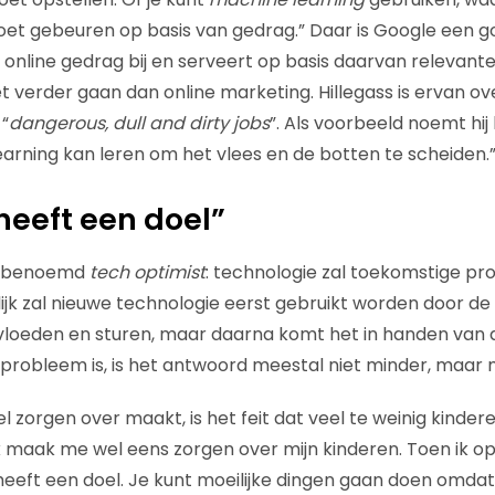
moet gebeuren op basis van gedrag.” Daar is Google een 
e online gedrag bij en serveert op basis daarvan relevant
t verder gaan dan online marketing. Hillegass is ervan ov
“
dangerous, dull and dirty jobs
”. Als voorbeeld noemt hij
earning kan leren om het vlees en de botten te scheiden.
heeft een doel”
elfbenoemd
tech optimist
: technologie zal toekomstige p
ijk zal nieuwe technologie eerst gebruikt worden door de 
loeden en sturen, maar daarna komt het in handen van d
probleem is, is het antwoord meestal niet minder, maar 
wel zorgen over maakt, is het feit dat veel te weinig kinder
maak me wel eens zorgen over mijn kinderen. Toen ik opg
heeft een doel. Je kunt moeilijke dingen gaan doen omdat 