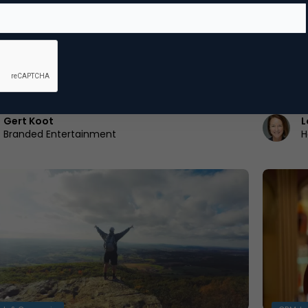
k van Koot: nieuwe ontwikkelingen in voice
Podcast
ntone’s kleur voor 2020
Lens-Fi
a is het eind van dit decennium alweer in zicht.
Hey Siri!
k op de vuurpijl is er dan natuurlijk…
marketin
Fitzgeral
Gert Koot
L
Branded Entertainment
H