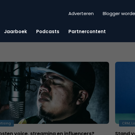
Adverteren
Blogger word
Jaarboek
Podcasts
Partnercontent
rtising
CRM, Lo
sten voice, streaming en influencers?
Stand v