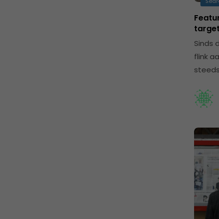
Sear
Featu
targe
Sinds 
flink 
steeds