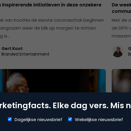
jn inspirerende initiatieven in deze onzekere
De week
communi
k van KootNa de eerste coronaschok beginnen
Met de 
langzaam weer de blik op morgen te richten.
de DPG-g
g is…
massame
Gert Koot
G
Branded Entertainment
B
ketingfacts. Elke dag vers. Mis n
Dagelijkse nieuwsbrief
Wekelijkse nieuwsbrief
rtising
Innovat