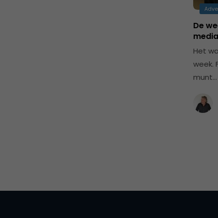
Adve
De we
media
Het wa
week. F
munt…