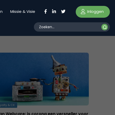
Inloggen
en
Missie & Visie
yalty & CX
an Webcare: is corona een versneller voor