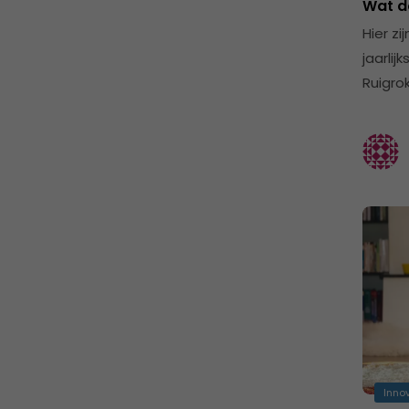
Wat do
Hier zi
jaarli
Ruigro
Inno