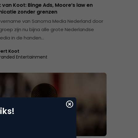
 van Koot: Binge Ads, Moore’s law en
catie zonder grenzen
overname van Sanoma Media Nederland door
roep zijn nu bijna alle grote Nederlandse
dia in de handen…
ert Koot
randed Entertainment
iks!
ie