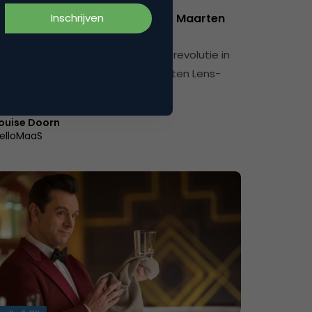
: voice volgens voice-pioniers Maarten
tzgerald en Jeroen de Bakker
 Hello Alexa! Is voice-marketing de revolutie in
g en interface-design? Met Maarten Lens-
d en Jeroen de Bakker, a.k.a…
ouise Doorn
elloMaaS