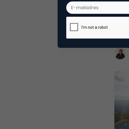
De wee
en Pa
En bijn
Als pie