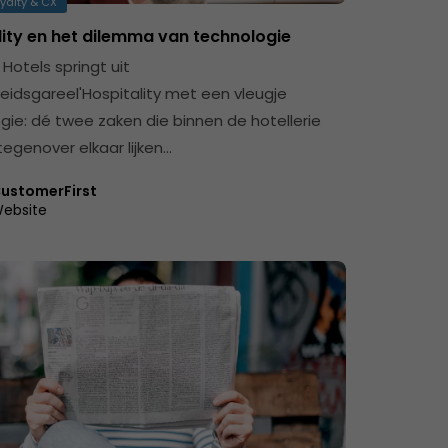
yalty & CX
lity en het dilemma van technologie
n Hotels springt uit
heidsgareel'Hospitality met een vleugje
gie: dé twee zaken die binnen de hotellerie
 tegenover elkaar lijken…
ustomerFirst
ebsite