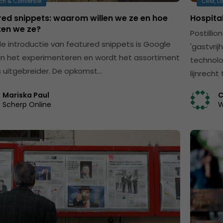
ch & Conversie
CRM, Lo
red snippets: waarom willen we ze en hoe
Hospita
ten we ze?
Postillio
de introductie van featured snippets is Google
'gastvrij
aan het experimenteren en wordt het assortiment
technolo
 uitgebreider. De opkomst…
lijnrecht
Mariska Paul
C
Scherp Online
W