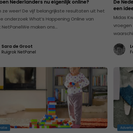
en Nederlanders nu eigenlijk online?
De Nede
een ide
jn ze weer! De vijf belangrijkste resultaten uit het
Midas Kw
jkse onderzoek What’s Happening Online van
vroegen 
k NetPanelWe maken ons…
waarschij
Sara de Groot
L
Ruigrok NetPanel
F
vatie
Adverti