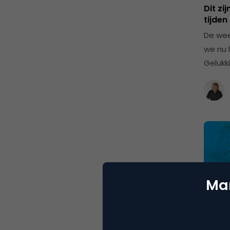
Dit zi
tijden
De wee
we nu 
Gelukki
Mar
Adve