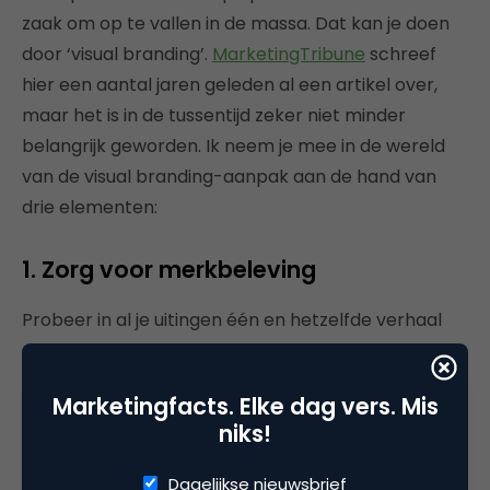
zaak om op te vallen in de massa. Dat kan je doen
door ‘visual branding’.
MarketingTribune
schreef
hier een aantal jaren geleden al een artikel over,
maar het is in de tussentijd zeker niet minder
belangrijk geworden. Ik neem je mee in de wereld
van de visual branding-aanpak aan de hand van
drie elementen:
1. Zorg voor merkbeleving
Probeer in al je uitingen één en hetzelfde verhaal
consistent uit te dragen. Je advertenties vallen dan
op in de menigte en mensen gaan je herkennen.
Marketingfacts. Elke dag vers. Mis
Door te zorgen dat mensen positieve associaties
niks!
krijgen bij je bedrijf, zullen zij ook eerder overgaan
tot een aankoop. Het creëren van brand
Dagelijkse nieuwsbrief