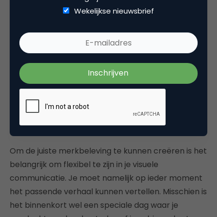
experience is daarom altijd het uitgangspunt van je
Wekelijkse nieuwsbrief
visual branding. Wees ook niet bang om sterke call-
to-actions te gebruiken. Daarmee promoot je je
product en wakker je zowel betrokkenheid als actie
bij je publiek aan. Vooral op de socials doet deze
combinatie wonderen. Let er daarbij ook op dat je je
huisstijl en logo er consistent in verwerkt. Zo gaan
mensen te merk meer en meer herkennen.
2. Wees flexibel
Om de juiste merkbeleving te kunnen creëren is het
belangrijk om flexibel te zijn in je visuele
communicatie. Je moet namelijk op ieder moment
het passende verhaal kunnen vertellen. Misschien is
het binnenkort wel een speciale dag waar je