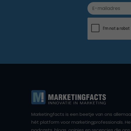
Marketingfacts is een beetje van ons allemaal,
hét platform voor marketingprofessionals. Het 
podcasts, blogs, opinies en recencies die o