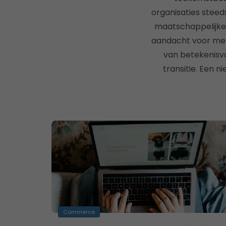
organisaties steed
maatschappelijker
aandacht voor mens
van betekenisvol
transitie. Een 
Commerce