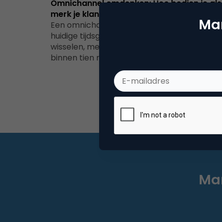
Omnichannel omdenken: Hoe bedien je als
merk je klanten in retailland 2.0?
Mar
Een omnichannelstrategie die past in de
huidige tijdsgeestVirtueel van haarkleur
wisselen, met een spraakassistent shoppen
binnen tien minuten je…
Mar