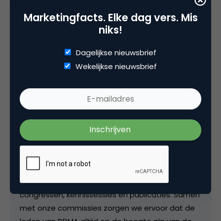
Marketingfacts. Elke dag vers. Mis
niks!
Deel dit artikel
Dagelijkse nieuwsbrief
Kopieer link
Wekelijkse nieuwsbrief
luuk ros
Team Lead Content & Community bij
DDMA
Bij DDMA verantwoordelijk voor het aansturen van
het team dat het kennisaanbod van onze
vereniging samenstelt, met een mix van
congressen, kennissessies en publicaties. Samen
met onze commissies zorgen we ervoor dat de