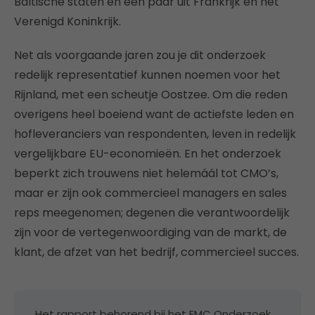
Baltische staten en een paar uit Frankrijk en het
Verenigd Koninkrijk.
Net als voorgaande jaren zou je dit onderzoek
redelijk representatief kunnen noemen voor het
Rijnland, met een scheutje Oostzee. Om die reden
overigens heel boeiend want de actiefste leden en
hofleveranciers van respondenten, leven in redelijk
vergelijkbare EU-economieën. En het onderzoek
beperkt zich trouwens niet helemáál tot CMO’s,
maar er zijn ook commercieel managers en sales
reps meegenomen; degenen die verantwoordelijk
zijn voor de vertegenwoordiging van de markt, de
klant, de afzet van het bedrijf, commercieel succes.
Het rapport behorend bij het EMC Onderzoek