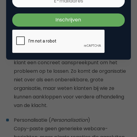
beide gesprekspartners: de webcare-medewerker
kan meer van zichzelf blootgeven en de reactie
personaliseren op de klant.
Eigenaarschap (
Ownership
)
Als medewerkers hun naam, e-mailadres en
andere contactgegevens delen, dan heeft de
klant een concreet aanspreekpunt om het
probleem op te lossen. Zo komt de organisatie
niet over als een onbereikbare, grote
organisatie, maar weten klanten bij wie ze
kunnen aankloppen voor verdere afhandeling
van de klacht.
Personalisatie (
Personalisation
)
Copy-paste geen generieke webcare-