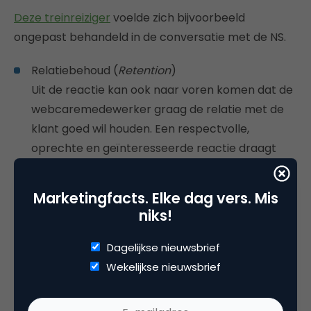
Deze treinreiziger
voelde zich bijvoorbeeld
ongepast behandeld in de conversatie met de NS.
Relatiebehoud (
Retention
)
Uit de reactie kan ook naar voren komen dat de
webcaremedewerker graag de relatie met de
klant goed wil houden. Een respectvolle,
oprechte en geïnteresseerde reactie draagt
daaraan bij. De klant zal dan positief
antwoorden op ‘De organisatie wil mij graag als
Marketingfacts. Elke dag vers. Mis
gewaardeerde klant behouden’ of ‘De
niks!
organisatie wil graag de relatie met mij
voortzetten’.
Dagelijkse nieuwsbrief
Wekelijkse nieuwsbrief
Maak het persoonlijk
Tot slot is het ook waardevol als er verdieping is van