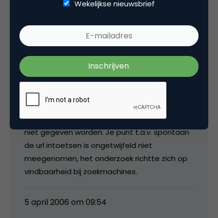
Wekelijkse nieuwsbrief
evroekel
@Barry: Heb je de Checkit-pagina onderin
gezien? Daar staat wat meer info waaronder
de 11 vindbaarheidscriteria die een rol
speelden, hoewel de gebruikte zoekwoorden
niet gegeven worden. Je punt t.a.v. spontaan
de url intoetsen is ongetwijfeld niet
meegenomen, het onderzoek richtte zich op
vindbaarheid bij zoekmachines.
5 april 2006 om 09:54