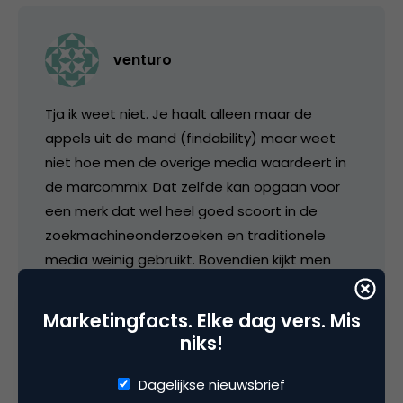
venturo
Tja ik weet niet. Je haalt alleen maar de
appels uit de mand (findability) maar weet
niet hoe men de overige media waardeert in
de marcommix. Dat zelfde kan opgaan voor
een merk dat wel heel goed scoort in de
zoekmachineonderzoeken en traditionele
media weinig gebruikt. Bovendien kijkt men
altijd naar links of rechts (share of voice) en
niet zo zeer in een ranking zoals dat hier wordt
Marketingfacts. Elke dag vers. Mis
opgevoerd..
niks!
Dagelijkse nieuwsbrief
5 april 2006 om 09:52