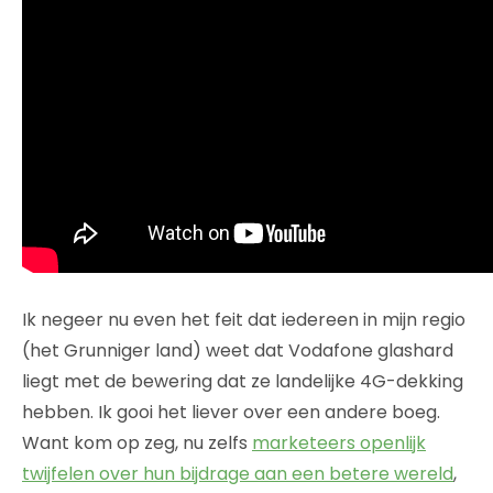
Ik negeer nu even het feit dat iedereen in mijn regio
(het Grunniger land) weet dat Vodafone glashard
liegt met de bewering dat ze landelijke 4G-dekking
hebben. Ik gooi het liever over een andere boeg.
Want kom op zeg, nu zelfs
marketeers openlijk
twijfelen over hun bijdrage aan een betere wereld
,