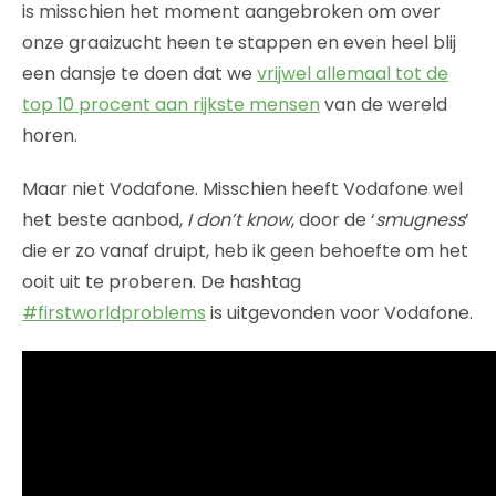
is misschien het moment aangebroken om over
onze graaizucht heen te stappen en even heel blij
een dansje te doen dat we
vrijwel allemaal tot de
top 10 procent aan rijkste mensen
van de wereld
horen.
Maar niet Vodafone. Misschien heeft Vodafone wel
het beste aanbod,
I don’t know
, door de ‘
smugness
’
die er zo vanaf druipt, heb ik geen behoefte om het
ooit uit te proberen. De hashtag
#firstworldproblems
is uitgevonden voor Vodafone.