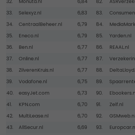
32.
Monuta.nl
6,84
82.
ASRverzeke
33.
Selexyz.nl
6,83
83.
Consument
34.
CentraalBeheer.nl
6,79
84.
MediaMark
35.
Eneco.nl
6,79
85.
Yarden.nl
36.
Ben.nl
6,77
86.
REAAL.nl
37.
Online.nl
6,77
87.
Verzekerin
38.
ZilverenKruis.nl
6,77
88.
DeltaLloyd.
39.
Vodafone.nl
6,75
89.
Spaarrente
40.
easyJet.com
6,73
90.
Ebookers.n
41.
KPN.com
6,70
91.
Zelf.nl
42.
MultiLease.nl
6,70
92.
GSMweb.n
43.
AllSecur.nl
6,69
93.
Europcar.n