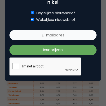
niks!
het algemene niveau van commerciële websites
aan het stijgen is. Websites sluiten beter aan op de
Dagelijkse nieuwsbrief
wensen van de oriënterende consument dan een
Wekelijkse nieuwsbrief
jaar eerder. De voorsprong van de top 3 op de rest
van de lijst is nog steeds erg groot. Er is nog altijd
een kleine groep organisaties die de online
concurrentie het nakijken geeft en er met de
meeste klanten vandoor gaat.