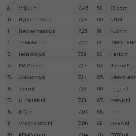
9.
VrijUit.nl
7,46
59.
EY.com
10.
Hypotheker.nl
7,38
60.
NN.nl
11.
Neckermann.nl
7,25
61.
Nuon.nl
12.
T-Mobile.nl
7,20
62.
INHOLLAND
13.
LensWay.nl
7,19
63.
Hertz.nl
14.
PWC.com
7,17
64.
BankofScot
15.
ASNBank.nl
7,14
65.
DirectLeas
16.
Jiba.nl
7,13
66.
Hago.nl
17.
D-reizen.nl
7,13
67.
ANWB.nl
18.
ING.nl
7,07
68.
Hi.nl
19.
Vliegtickets.nl
7,06
69.
OHRA.nl
20.
KPMG.com
7,04
70.
FBTO.nl