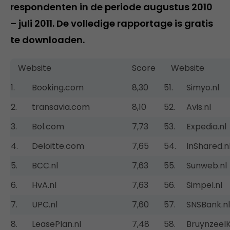
respondenten in de periode augustus 2010
– juli 2011. De volledige rapportage is gratis
te downloaden.
Website
Score
Website
1.
Booking.com
8,30
51.
Simyo.nl
2.
transavia.com
8,10
52.
Avis.nl
3.
Bol.com
7,73
53.
Expedia.nl
4.
Deloitte.com
7,65
54.
InShared.n
5.
BCC.nl
7,63
55.
Sunweb.nl
6.
HvA.nl
7,63
56.
Simpel.nl
7.
UPC.nl
7,60
57.
SNSBank.nl
8.
LeasePlan.nl
7,48
58.
BruynzeelK