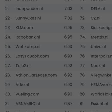
21.
Independer.nl
7,03
71.
DELA.nl
22.
SunnyCars.nl
7,02
72.
CZ.nl
23.
KLM.com
6,95
73.
Kieskeurig.
24.
Rabobank.nl
6,95
74.
Menzis.nl
25.
Wehkamp.nl
6,93
75.
Unive.nl
26.
EasyToBook.com
6,93
76.
Interpolis.n
27.
Tele2.nl
6,92
77.
Neck.nl
28.
AthlonCarLease.com
6,92
78.
Vliegwinkel
29.
Arke.nl
6,90
79.
HEMAverze
30.
Vueling.com
6,90
80.
WorldTicke
31.
ABNAMRO.nl
6,87
81.
Essent.nl