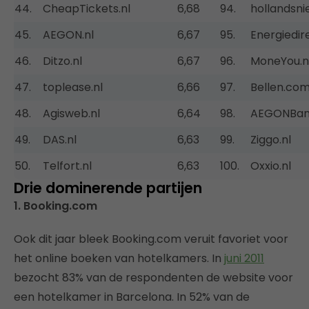
44.
CheapTickets.nl
6,68
94.
hollandsni
45.
AEGON.nl
6,67
95.
Energiedire
46.
Ditzo.nl
6,67
96.
MoneYou.n
47.
toplease.nl
6,66
97.
Bellen.co
48.
Agisweb.nl
6,64
98.
AEGONBank
49.
DAS.nl
6,63
99.
Ziggo.nl
50.
Telfort.nl
6,63
100.
Oxxio.nl
Drie dominerende partijen
1. Booking.com
Ook dit jaar bleek Booking.com veruit favoriet voor
het online boeken van hotelkamers. In
juni 2011
bezocht 83% van de respondenten de website voor
een hotelkamer in Barcelona. In 52% van de