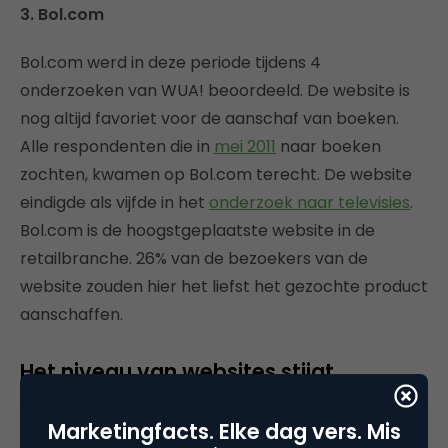
3. Bol.com
Bol.com werd in deze periode tijdens 4
onderzoeken van WUA! beoordeeld. De website is
nog altijd favoriet voor de aanschaf van boeken.
Alle respondenten die in
mei 2011
naar boeken
zochten, kwamen op Bol.com terecht. De website
eindigde als vijfde in het
onderzoek naar televisies
.
Bol.com is de hoogstgeplaatste website in de
retailbranche. 26% van de bezoekers van de
website zouden hier het liefst het gezochte product
aanschaffen.
Het niveau van websites stijgt
Op alle thema’s liggen de gemiddelde scores hoger
Marketingfacts. Elke dag vers. Mis
dan in 2010. Uit onderstaande tabel blijkt wel dat