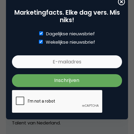
Marketingfacts. Elke dag vers. Mis
Deel dit artikel
niks!
Kopieer link
Dagelijkse nieuwsbrief
Wekelijkse nieuwsbrief
Daan Koek
Founder & CEO bij
Aimy
Daan Koek heeft veelzijdige ervaring op het
gebied van online marketing, E-commerce, SaaS
software en logistics. Momenteel
verantwoordelijk voor het SaaS bedrijf Aimy. In
het verleden is Daan uitgeroepen tot Marketing
Talent van Nederland.