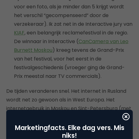
voor een foto, als je minder dan 5 krijgt wordt
het verschil “gecompenseerd” door de
verzekeraar). Ik zat net in de Interactive jury van
KIAF
, een belangrijk reclamefestival in de regio.
De winnaar in Interactive (
CanCamera van Leo
Burnett Moskou
) kreeg tevens de Grand-Prix
van het festival, voor het eerst in de
festivalgeschiedenis (vroeger ging de Grand-
Prix meestal naar TV commercials).
De tijden veranderen snel. Het internet in Rusland
wordt net zo gewoon als in West Europa. Het
internetgebruik in Moskou en Sint-Petersburg (met
9 mln. internetgebruikers, net zoveel als in heel
Nederland) verschilt al nauwelijks van het
Marketingfacts. Elke dag vers. Mis
Nederlandse. En dit is goed nieuws voor
niks!