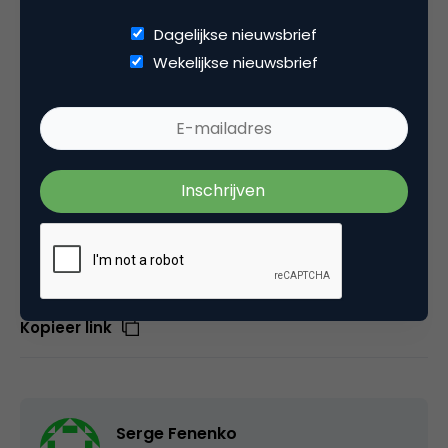
Nederlandse bedrijven en internetbureaus.
Dagelijkse nieuwsbrief
Bronnen:
Gemius Audience
,
TNS Russia
,
AKAR
,
Wekelijkse nieuwsbrief
Novocortex
.
Update
: lees over de
sociale media in Rusland
in ons
nieuwe artikel op Marketingfats.
Deel dit artikel
Kopieer link
Serge Fenenko