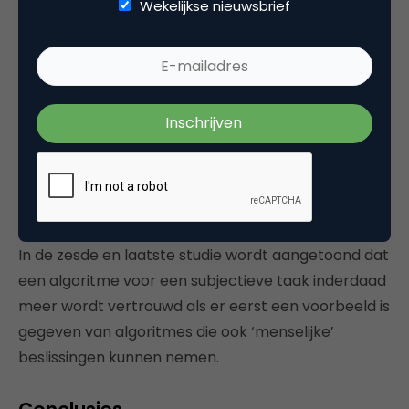
Wekelijkse nieuwsbrief
choose who to date”.
“Mensen hebben vrij stevige
meningen over de beslissingen
waar ze algoritmes wel of niet
nuttig vinden”
In de zesde en laatste studie wordt aangetoond dat
een algoritme voor een subjectieve taak inderdaad
meer wordt vertrouwd als er eerst een voorbeeld is
gegeven van algoritmes die ook ‘menselijke’
beslissingen kunnen nemen.