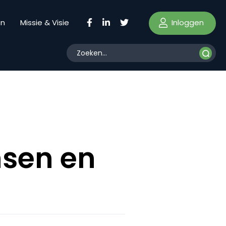
Inloggen
en
Missie & Visie
nsen en