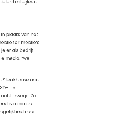
iele strategieën
 in plaats van het
bile for mobile’s
e er als bedrijf
ale media, “we
n Steakhouse aan.
 3D- en
n achterwege. Zo
od is minimaal.
ogelijkheid naar