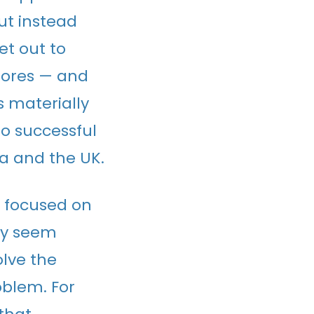
ut instead
et out to
tores — and
 materially
o successful
da and the UK.
n focused on
ay seem
olve the
oblem. For