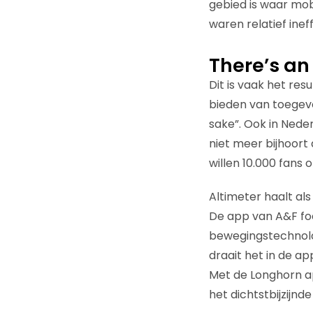
gebied is waar mob
waren relatief ineff
There’s an
Dit is vaak het re
bieden van toegevo
sake”. Ook in Neder
niet meer bijhoort 
willen 10.000 fans 
Altimeter haalt al
De app van A&F fo
bewegingstechnolo
draait het in de a
Met de Longhorn ap
het dichtstbijzijnd