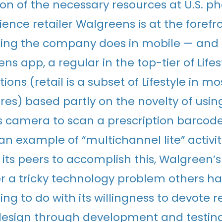
ion of the necessary resources at U.S. 
ence retailer Walgreens is at the forefro
ing the company does in mobile — and i
ns app, a regular in the top-tier of Lifes
ions (retail is a subset of Lifestyle in m
res) based partly on the novelty of usin
s camera to scan a prescription barcode 
is an example of “multichannel lite” activit
ts peers to accomplish this, Walgreen’s a
 a tricky technology problem others h
ing to do with its willingness to devote 
design through development and testin