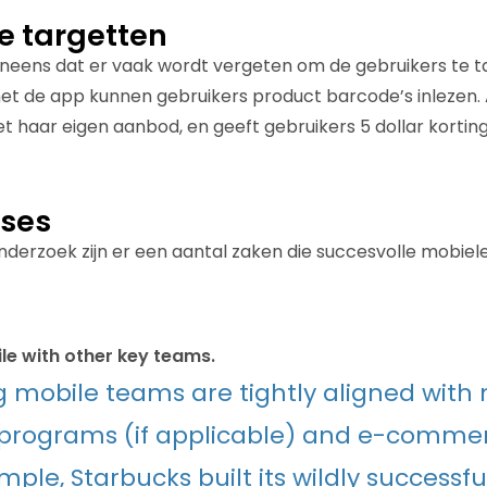
e targetten
eneens dat er vaak wordt vergeten om de gebruikers te 
 met de app kunnen gebruikers product barcode’s inlezen.
t haar eigen aanbod, en geeft gebruikers 5 dollar korting
ises
nderzoek zijn er een aantal zaken die succesvolle mobiel
le with other key teams.
 mobile teams are tightly aligned with
 programs (if applicable) and e-comme
mple, Starbucks built its wildly successfu