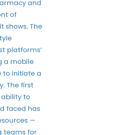
pharmacy and
nt of
t shows. The
tyle
ost platforms’
g a mobile
to initiate a
y. The first
bility to
ad faced has
resources —
g teams for