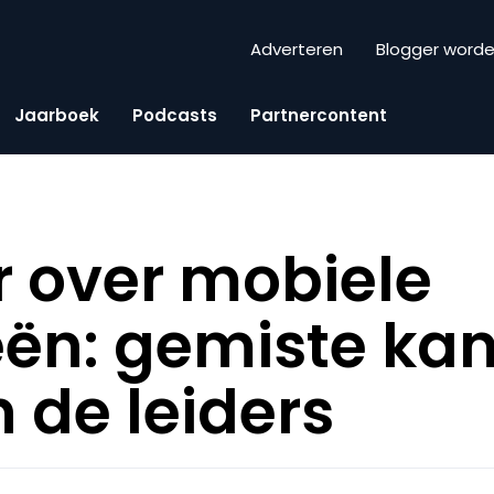
Adverteren
Blogger word
Jaarboek
Podcasts
Partnercontent
r over mobiele
eën: gemiste ka
n de leiders