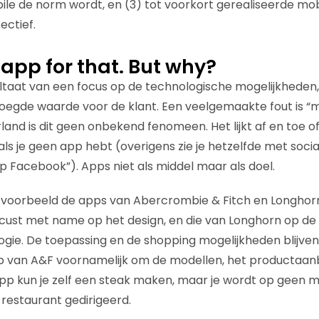
ile de norm wordt, en (3) tot voorkort gerealiseerde mob
ectief.
 app for that. But why?
sultaat van een focus op de technologische mogelijkheden,
egde waarde voor de klant. Een veelgemaakte fout is “mo
land is dit geen onbekend fenomeen. Het lijkt af en toe of j
als je geen app hebt (overigens zie je hetzelfde met soci
op Facebook”). Apps niet als middel maar als doel.
s voorbeeld de apps van Abercrombie & Fitch en Longhor
cust met name op het design, en die van Longhorn op de
gie. De toepassing en de shopping mogelijkheden blijve
pp van A&F voornamelijk om de modellen, het productaanb
p kun je zelf een steak maken, maar je wordt op geen m
e restaurant gedirigeerd.