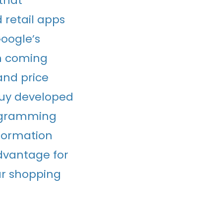
 that
 retail apps
Google’s
on coming
and price
Buy developed
rogramming
nformation
advantage for
lar shopping