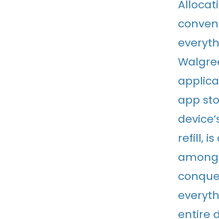
Allocat
conveni
everyth
Walgree
applicat
app sto
device’
refill, 
among i
conquer
everyth
entire 