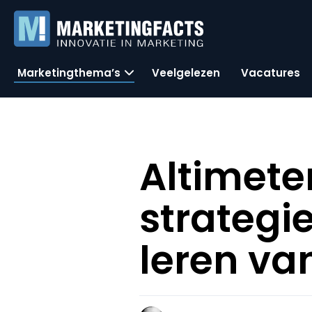
Marketingthema’s
Veelgelezen
Vacatures
Altimete
strategi
leren va