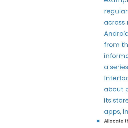
example
regular
across 
Android
from th
informa
a serie
Interfa
about p
its sto
apps, in
Allocate 