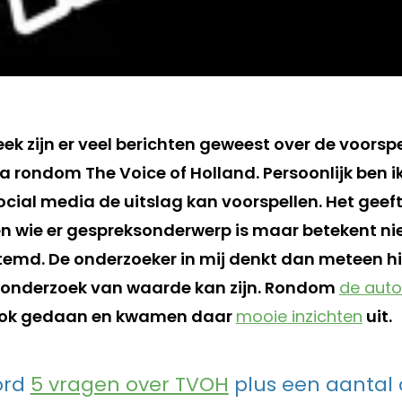
ek zijn er veel berichten geweest over de voors
 rondom The Voice of Holland. Persoonlijk ben ik
ocial media de uitslag kan voorspellen. Het geef
ien wie er gespreksonderwerp is maar betekent nie
temd. De onderzoeker in mij denkt dan meteen hi
 onderzoek van waarde kan zijn. Rondom
de auto
ook gedaan en kwamen daar
mooie inzichten
uit.
ord
5 vragen over TVOH
plus een aantal