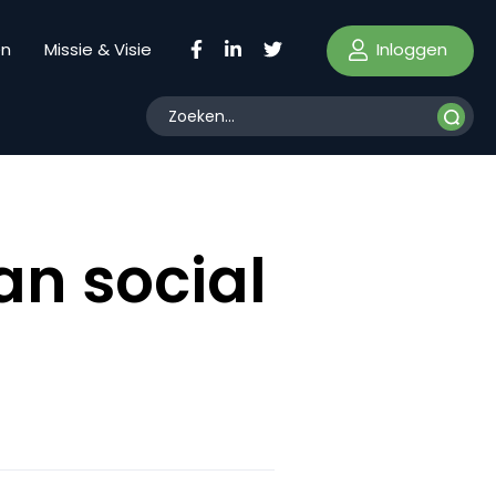
Inloggen
en
Missie & Visie
an social