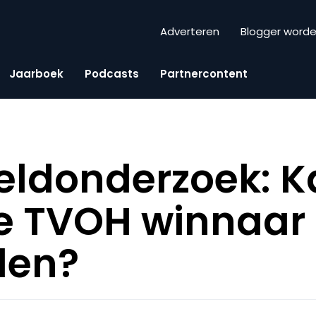
Adverteren
Blogger word
Jaarboek
Podcasts
Partnercontent
veldonderzoek: K
e TVOH winnaar
len?