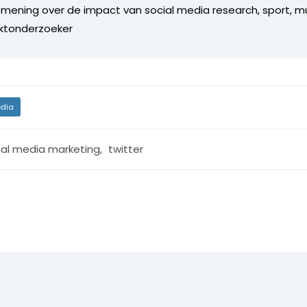
 mening over de impact van social media research, sport, muz
rktonderzoeker
dia
ial media marketing
,
twitter