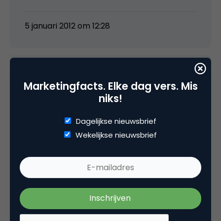
5 januari 2012 om 12:28
Marketingfacts. Elke dag vers. Mis
Olaf
niks!
Leuk idee maar niet heel praktisch! Stel nu dat
Dagelijkse nieuwsbrief
je huidige werkgever deze berichtjes ’toevallig’
Wekelijkse nieuwsbrief
tegenkomt op je Facebook pagina…
5 januari 2012 om 18:53