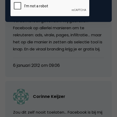
Lieven Van Nieuwenhuyze
Verdomd leuk gevonden. Wij gebruiken
Facebook op allerlei manieren om te
rekruteren: ads, virale, pages, infiltratie… maar
het op die manier in zetten als selectie tool is
knap. En de viraal branding krijg je er gratis bij.
6 januari 2012 om 09:06
Corinne Keijzer
Zou dit zelf nooit toelaten… Facebook is bij mij