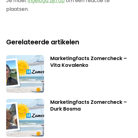
Je moet
ingelogd zijn op
om een reactie te
plaatsen.
Gerelateerde artikelen
Marketingfacts Zomercheck –
Vita Kovalenko
Marketingfacts Zomercheck –
Durk Bosma