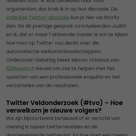
redenen voor. Ik was benieuwd naar haar
argumenten, dus brak ik in op hun discussie. De
volledige Twitter-discussie
kun je hier via Storify
zien. Na dit prettige gesprek concludeerden Judith
en ik, dat er maar 1 afdoende manier is om te kijken
hoe men op Twitter nou denkt over die
automatische welkomstboodschappen.
Onderzoek! Gelukkig bleek Menno Urbanus van
R2Research
bereid om ons te helpen met het
opzetten van een professionele enquête en het
verzamelen van de resultaten.
Twitter Veldonderzoek (#tvo) – Hoe
verwelkom je nieuwe volgers?
We zijn bijvoorbeeld benieuwd of er verschil van
mening is tussen twitternewbies en de
doorgewinterde twitteraar. En hoe doet een tweep