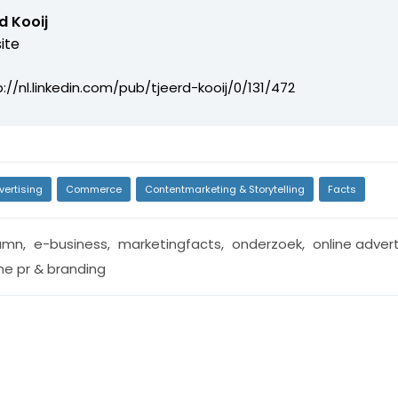
d Kooij
ite
p://nl.linkedin.com/pub/tjeerd-kooij/0/131/472
vertising
Commerce
Contentmarketing & Storytelling
Facts
umn
,
e-business
,
marketingfacts
,
onderzoek
,
online advert
ine pr & branding