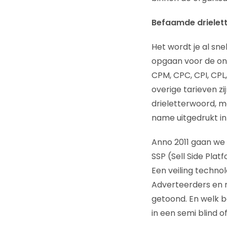
Befaamde drielett
Het wordt je al snel
opgaan voor de onl
CPM, CPC, CPI, CPL
overige tarieven zi
drieletterwoord, m
name uitgedrukt in c
Anno 2011 gaan we 
SSP (Sell Side Pla
Een veiling technol
Adverteerders en 
getoond. En welk 
in een semi blind o