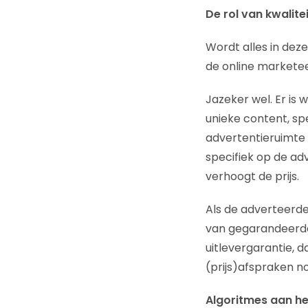
De rol van kwalitei
Wordt alles in dez
de online marketee
Jazeker wel. Er is
unieke content, sp
advertentieruimte 
specifiek op de ad
verhoogt de prijs.
Als de adverteerder
van gegarandeerde 
uitlevergarantie, 
(prijs)afspraken no
Algoritmes aan h