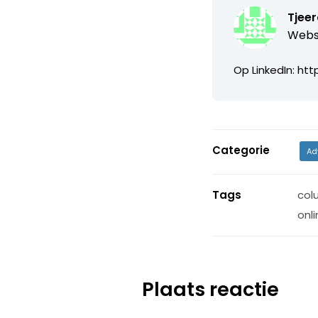
Tjeer
Webs
Op LinkedIn: htt
Categorie
Ad
Tags
col
onl
Plaats reactie