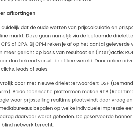
er afkortingen
 duidelijk dat de oude wetten van prijscalculatie en prijspo
ine markt. Deze gaan namelijk via de befaamde drielette
, CPS of CPA. Bij CPM reken je af op het aantal geleverde
jn meer gericht op basis van resultaat en (inter)actie; ROI
aar dan bekend vanuit de offline wereld. Door online ad
licks, leads of sales.
vrolijk door met nieuwe drieletterwoorden: DSP (Demand
tform). Beide technische platformen maken RTB (Real Time
ogie waar prijsstelling realtime plaatsvindt door vraag e
mediabureaus bepalen op welke individuele impressie ee
bedrag daarvoor wordt geboden. De geserveerde banner
f blind netwerk terecht.