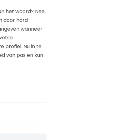
aan het woord? Nee,
n door hard-
t aangeven wanneer
wetse
 profiel. Nu in te
oed van pas en kun