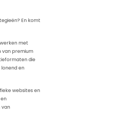
ategieën? En komt
e werken met
en van premium
tieformaten die
n lonend en
ifieke websites en
 en
n van