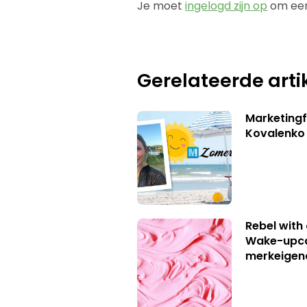
Je moet
ingelogd zijn op
om een
Gerelateerde arti
Marketingf
Kovalenko
Rebel with
Wake-upca
merkeigen