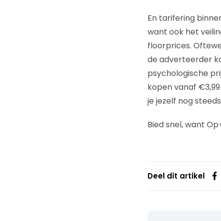
En tarifering binne
want ook het veil
floorprices. Oftew
de adverteerder k
psychologische prij
kopen vanaf €3,99 
je jezelf nog steed
Bied snel, want O
Deel dit artikel