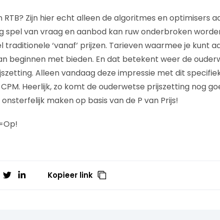
n RTB? Zijn hier echt alleen de algoritmes en optimisers 
ing spel van vraag en aanbod kan ruw onderbroken worde
el traditionele ‘vanaf’ prijzen. Tarieven waarmee je kun
an beginnen met bieden. En dat betekent weer de ouder
szetting. Alleen vandaag deze impressie met dit specifieke
CPM. Heerlijk, zo komt de ouderwetse prijszetting nog g
s onsterfelijk maken op basis van de P van Prijs!
p=Op!
Kopieer link