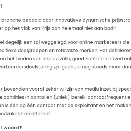
t
e branche bepaald door innovatieve dynamische prijsstr
r op het vlak van Prijs dan helemaal niet aan bod?
 wel degelijk een rol weggelegd voor online marketeers di
ecifieke doelgroepen en rotsvaste merken. Het definiër
en het bieden van impactvolle, goed zichtbare adverten
verteerdersdoelstelling zijn geënt, is nog steeds meer da
 bovendien vooraf zeker wil zijn van media inzet bij spec
condities in aantallen (uniek) bereik, contactfrequentie
dan is één op één contact met de exploitant en het make
odzakelijk en efficiënt.
et woord?