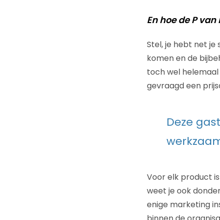
En hoe de P van 
Stel, je hebt net j
komen en de bijbeho
toch wel helemaal 
gevraagd een prijs
Deze gast
werkzaam 
Voor elk product i
weet je ook donders
enige marketing ins
binnen de organisat