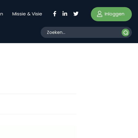
Inloggen
en
Missie & Visie