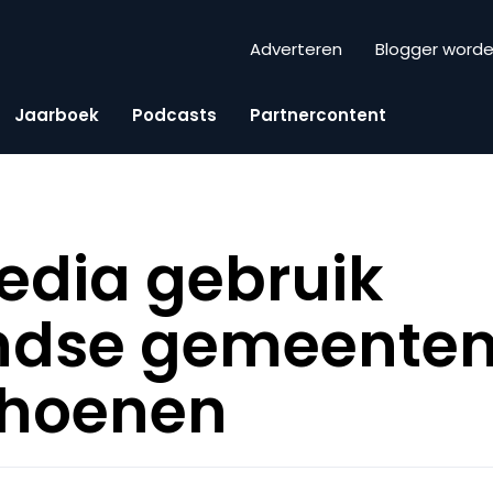
Adverteren
Blogger word
Jaarboek
Podcasts
Partnercontent
edia gebruik
ndse gemeenten
choenen