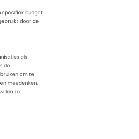
 specifiek budget
gebruikt door de
isaties als
n de
ebruiken om te
llen meedenken.
illen ze