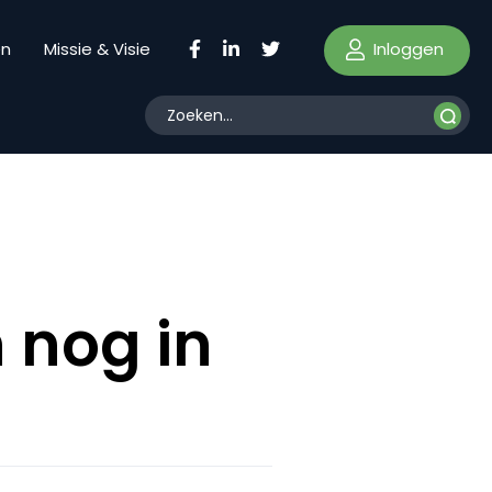
Inloggen
en
Missie & Visie
 nog in