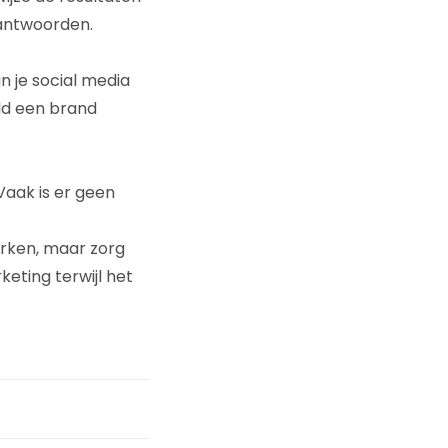
rantwoorden.
n je social media
ld een brand
Vaak is er geen
erken, maar zorg
eting terwijl het