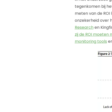
tegenkomen bij het 
meten van de ROI (
onzekerheid over h
Research
en Kingf
zij de ROI moeten
monitoring tools
e