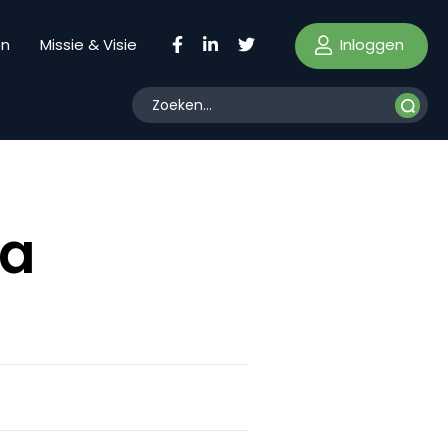
Inloggen
en
Missie & Visie
ia