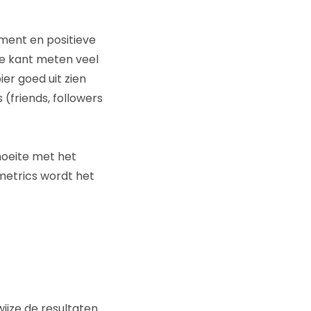
ment en positieve
re kant meten veel
er goed uit zien
 (friends, followers
oeite met het
metrics wordt het
 wijze de resultaten