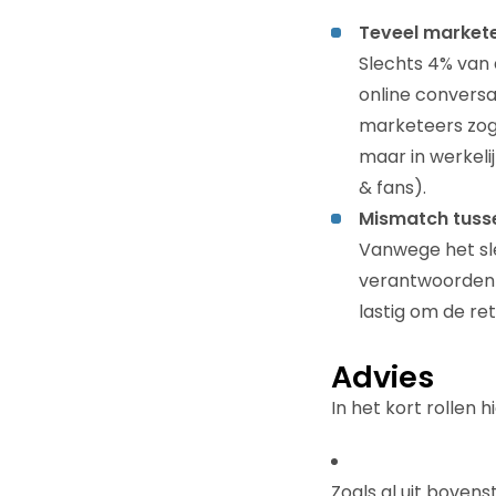
Teveel markete
Slechts 4% van
online conversa
marketeers zog
maar in werkelij
& fans).
Mismatch tuss
Vanwege het sl
verantwoorden 
lastig om de re
Advies
In het kort rollen 
Zoals al uit bovenst