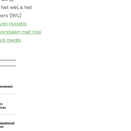
het wel, is het
ers (16%)
van Hypatia
orstelen met hoe
ial media