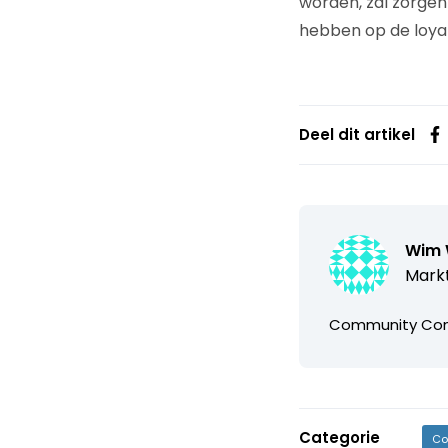
worden, zal zorgen
hebben op de loyali
Deel dit artikel
Wim 
Markt
Community Consu
Categorie
Co