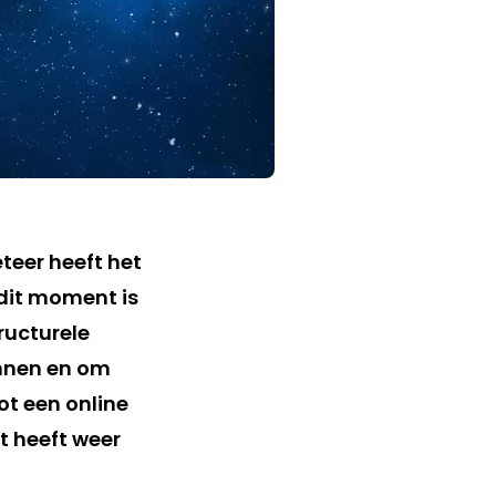
eer heeft het
 dit moment is
ructurele
ennen en om
ot een online
t heeft weer