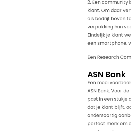
2. Een community 
klant. Om daar verv
als bedrijf boven t
verpakking hun voo
Eindelijk je klant
een smartphone, wat
Een Research Commu
ASN Bank
Een mooi voorbeeld
ASN Bank. Voor de r
past in een stukje 
dat je klant blijft
andersoortig aanbo
perfect merk om e