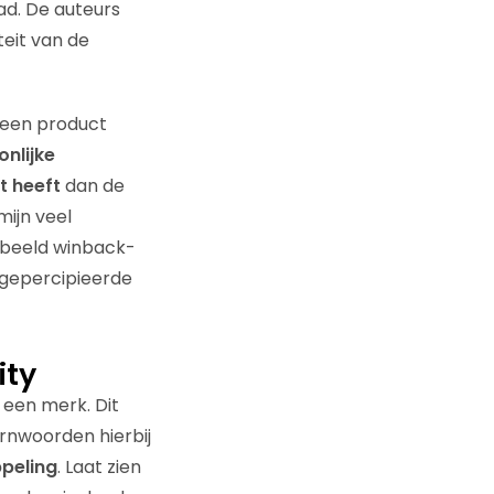
ad. De auteurs
teit van de
 een product
nlijke
t heeft
dan de
ijn veel
orbeeld winback-
 gepercipieerde
ity
 een merk. Dit
ernwoorden hierbij
peling
. Laat zien