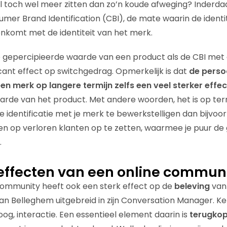
 toch wel meer zitten dan zo’n koude afweging? Inderda
mer Brand Identification (CBI), de mate waarin de identi
komt met de identiteit van het merk.
de gepercipieerde waarde van een product als de CBI met
cant effect op switchgedrag. Opmerkelijk is dat
de persoo
een merk op langere termijn zelfs een veel sterker effec
rde van het product. Met andere woorden, het is op term
 identificatie met je merk te bewerkstelligen dan bijvo
en op verloren klanten op te zetten, waarmee je puur de
.
seffecten van een online commun
community heeft ook een sterk effect op de
beleving
van
van Belleghem uitgebreid in zijn Conversation Manager. K
loog, interactie. Een essentieel element daarin is
terugkop