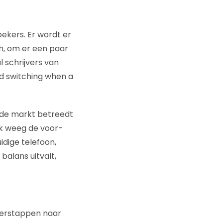
oekers. Er wordt er
h, om er een paar
l schrijvers van
nd switching when a
 de markt betreedt
ik weeg de voor-
idige telefoon,
balans uitvalt,
overstappen naar