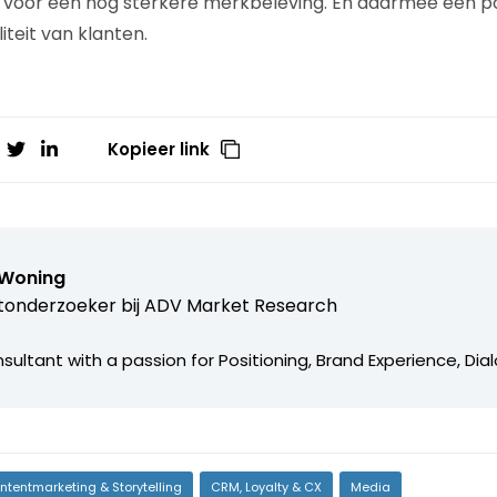
 voor een nog sterkere merkbeleving. En daarmee een pos
teit van klanten.
Kopieer link
Woning
onderzoeker bij
ADV Market Research
ltant with a passion for Positioning, Brand Experience, Dia
ntentmarketing & Storytelling
CRM, Loyalty & CX
Media