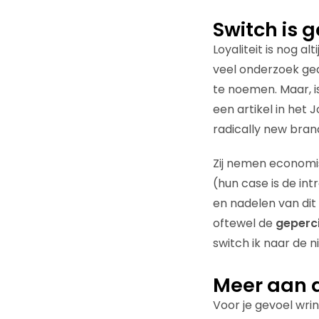
Switch is 
Loyaliteit is nog a
veel onderzoek ged
te noemen. Maar, is
een artikel in het
radically new brand
Zij nemen economis
(hun case is de int
en nadelen van dit
oftewel de
geperc
switch ik naar de ni
Meer aan d
Voor je gevoel wri