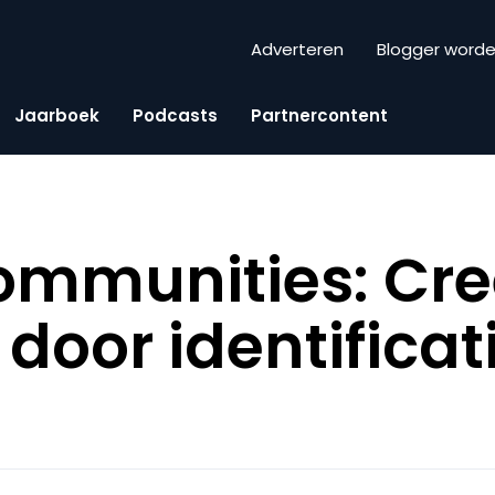
Adverteren
Blogger word
Jaarboek
Podcasts
Partnercontent
ommunities: Cre
t door identificat