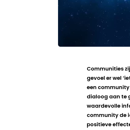
Communities zij
gevoel er wel ‘
een community g
dialoog aan te 
waardevolle inf
community de
positieve effec