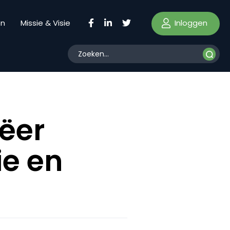
Inloggen
en
Missie & Visie
ëer
ie en