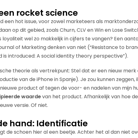
geen rocket science
ltijd een hot issue, voor zowel marketeers als marktonderz
aan op dit gebied, zoals Churn, CLV en Win en Lose Switc
 loyaliteit wel zo makkelijk in cijfers te vangen? Een aanta
 Journal of Marketing denken van niet (“Resistance to bra
 is introduced: A social identity theory perspective”).
che theorie als vertrekpunt: Stel dat er een nieuw merk
roductie van de iPhone in Spanje). Je zou kunnen zeggen, 
 nieuwe product af tegen de voor- en nadelen van mijn hu
ipieerde waarde
van het product. Afhankelijk van hoe de 
euwe versie. Of niet.
e hand: Identificatie
ngt de schoen hier al een beetje. Achter het al dan niet 