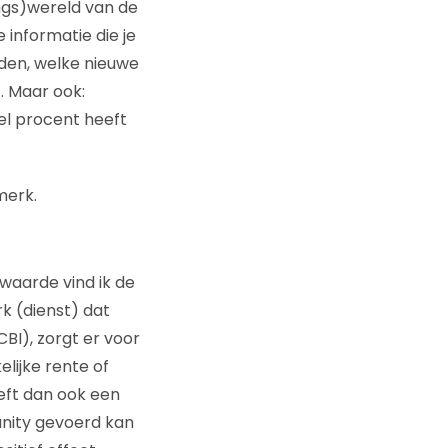
ings)wereld van de
 informatie die je
inden, welke nieuwe
. Maar ook:
el procent heeft
merk.
waarde vind ik de
rk (dienst) dat
BI), zorgt er voor
elijke rente of
eft dan ook een
nity gevoerd kan