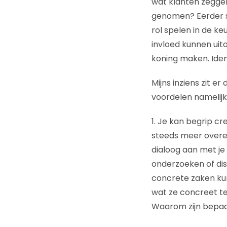
wat klanten zeggen,
genomen? Eerder sc
rol spelen in de k
invloed kunnen uit
koning maken. Ident
Mijns inziens zit 
voordelen namelijk
1. Je kan begrip c
steeds meer overe
dialoog aan met je 
onderzoeken of dis
concrete zaken kun
wat ze concreet ter
Waarom zijn bepaa