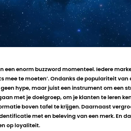
n een enorm buzzword momenteel. Iedere market
iets mee te moeten’. Ondanks de populariteit van
een hype, maar juist een instrument om een st
gaan met je doelgroep, om je klanten te leren k
ormatie boven tafel te krijgen. Daarnaast vergro
identificatie
met en
beleving
van een merk. En da
ten op
loyaliteit
.