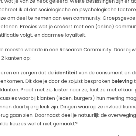
 wat je van ze hebt geleerd. Welke beslissingen zijn er d
hreef ik al dat sociologische en psychologische factore
euze om deel te nemen aan een community. Groepsgevoel, 
oefenen. Precies wat je creëert met een (online) commun
ificatie volgt, en daarmee loyaliteit.
er de meeste waarde in een Research Community. Daarbij 
 2 kanten op:
reëren en zorgen dat de
identiteit
van de consument en di
enkomen. Dit doe je door de zojuist besproken
beleving
klanten. Praat met ze, luister naar ze, laat ze met elkaar 
cussies waarbij klanten (leden, burgers) hun mening mo
nen daarbij erg leuk zijn. Dingen waarop ze invloed kunn
ug gaan zien. Daarnaast deel je natuurlijk de overweginge
lde keuzes wel of niet gemaakt?