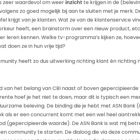
is zeer waardevol om weer
inzicht
te krijgen in de (belev
olgens zo goed mogelijk bij aan te sluiten met je merk. De
afel krijgt van je klanten. Wat ze van de klantenservice v
rkeur heeft, een brainstorm over een nieuw product, etc
 weer leren kennen. Welke tv-programma’s kijken ze, hoeve
 doen ze in hun vrije tijd?
nity heeft zo dus uitwerking richting klant én richting 
 van het belang van CBI naast of boven gepercipieerde 
ente hoef je het niet te doen, maar dit is typisch een me
duurzame beleving. De binding die je hebt met ASN Bank (C
, ook als er een concurrent komt met een wel heel aantrekk
d (gepercipieerde waarde). De ASN Bank is wat mij betr
en community te starten. De dialoog die via deze commu