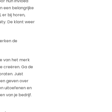
oor hun invloed
n een belangrijke
er bij horen,
ity. De klant weer
werken de
e van het merk
te creëren. Ga de
praten. Juist
gen geven over
en uitoefenen en
n van je bedrijf.