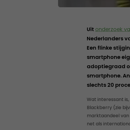
Uit
onderzoek v
Nederlanders va
Een flinke stijg
smartphone eige
adoptiegraad on
smartphone. And
slechts 20 proc
Wat interessant is,
Blackberry (zie bi
marktaandeel van B
net als internatio