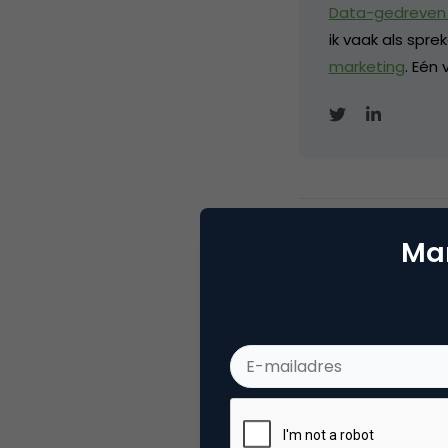
Data-gedreven 
ik vaak als spr
marketing
. Eén
Categorie
Me
Mar
Tags
mob
2 Reacties