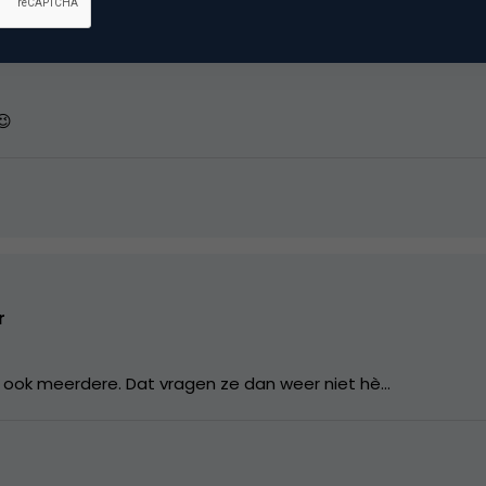
om
😉
r
ier ook meerdere. Dat vragen ze dan weer niet hè…