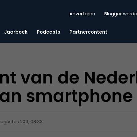
Adverteren
Blogger word
Jaarboek
Podcasts
Partnercontent
nt van de Neder
 van smartphone
augustus 2011, 03:33