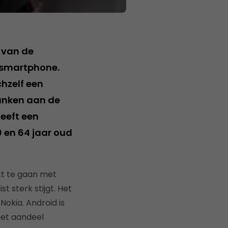
t van de
n smartphone.
chzelf een
anken aan de
eeft een
 en 64 jaar oud
jkt te gaan met
st sterk stijgt. Het
okia. Android is
het aandeel