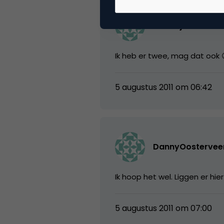
remcojanssenc
Ik heb er twee, mag dat ook 
5 augustus 2011 om 06:42
DannyOostervee
Ik hoop het wel. Liggen er h
5 augustus 2011 om 07:00