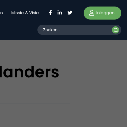
Inloggen
en
Missie & Visie
landers