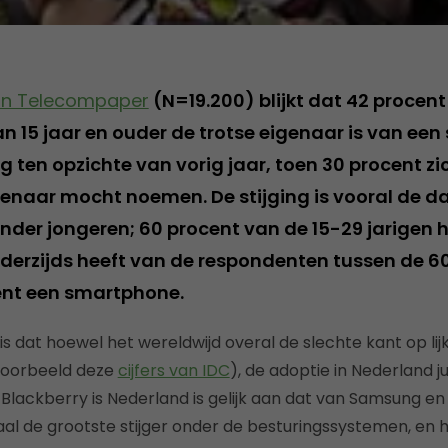
an Telecompaper
(N=19.200) blijkt dat 42 procen
n 15 jaar en ouder de trotse eigenaar is van ee
ing ten opzichte van vorig jaar, toen 30 procent zi
naar mocht noemen. De stijging is vooral de d
der jongeren; 60 procent van de 15-29 jarigen h
erzijds heeft van de respondenten tussen de 60
ent een smartphone.
 is dat hoewel het wereldwijd overal de slechte kant op li
jvoorbeeld deze
cijfers van IDC
), de adoptie in Nederland jui
lackberry is Nederland is gelijk aan dat van Samsung en N
naal de grootste stijger onder de besturingssystemen, en 