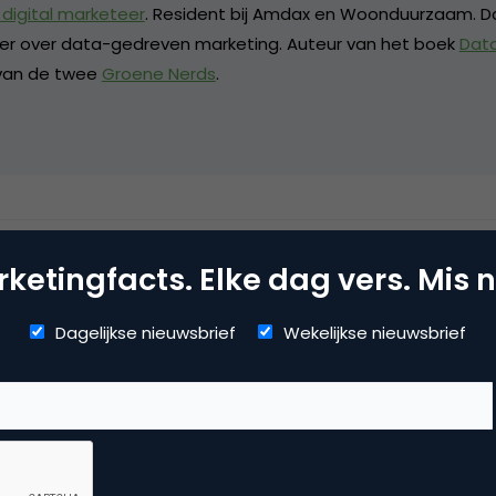
digital marketeer
. Resident bij Amdax en Woonduurzaam. D
eker over data-gedreven marketing. Auteur van het boek
Dat
 van de twee
Groene Nerds
.
dia
ketingfacts. Elke dag vers. Mis n
ile marketing
,
onderzoek
Dagelijkse nieuwsbrief
Wekelijkse nieuwsbrief