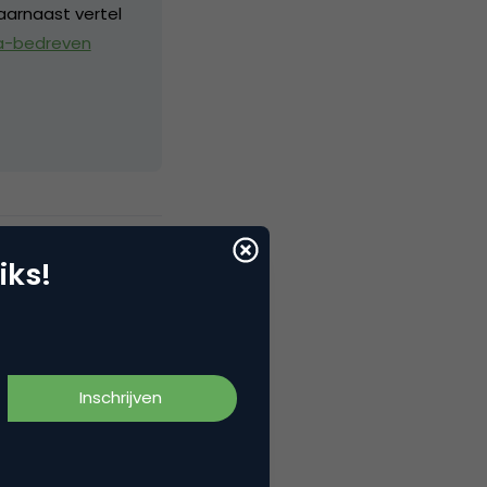
aarnaast vertel
a-bedreven
iks!