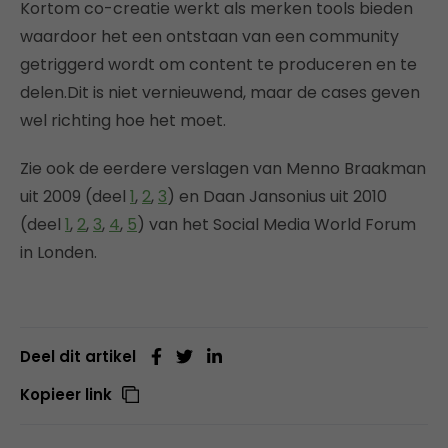
Kortom co-creatie werkt als merken tools bieden
waardoor het een ontstaan van een community
getriggerd wordt om content te produceren en te
delen.Dit is niet vernieuwend, maar de cases geven
wel richting hoe het moet.
Zie ook de eerdere verslagen van Menno Braakman
uit 2009 (deel
1
,
2
,
3
) en Daan Jansonius uit 2010
(deel
1
,
2
,
3
,
4
,
5
) van het Social Media World Forum
in Londen.
Deel dit artikel
Kopieer link