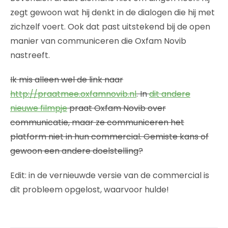
zegt gewoon wat hij denkt in de dialogen die hij met
zichzelf voert. Ook dat past uitstekend bij de open
manier van communiceren die Oxfam Novib
nastreeft.
Ik mis alleen wel de link naar
http://praatmee.oxfamnovib.nl
. In
dit andere
nieuwe filmpje
praat Oxfam Novib over
communicatie, maar ze communiceren het
platform niet in hun commercial. Gemiste kans of
gewoon een andere doelstelling?
Edit: in de vernieuwde versie van de commercial is
dit probleem opgelost, waarvoor hulde!