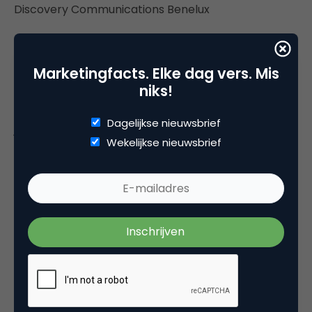
Discovery Communications Benelux
Hillenaar Outdoor Advertising
Marketingfacts. Elke dag vers. Mis
Radio538
niks!
Carl Lipp-prijs (Mediavertegenwoordiger van het
Dagelijkse nieuwsbrief
jaar)
Wekelijkse nieuwsbrief
Jacco Hornes (Sky Radio)
Joris van der Pol (Radio538)
Marco Gijssen (Discovery Communications
Benelux)
Martijn Regtvoort (Persgroep)