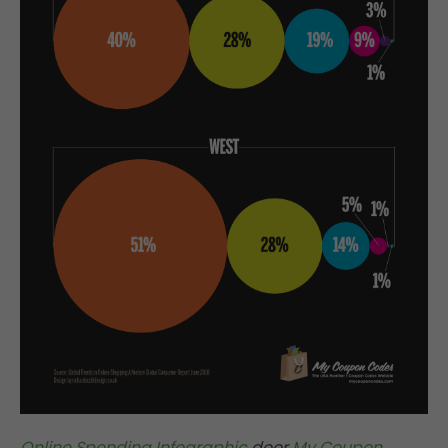
Online Spending Infographic
door
My Coupon