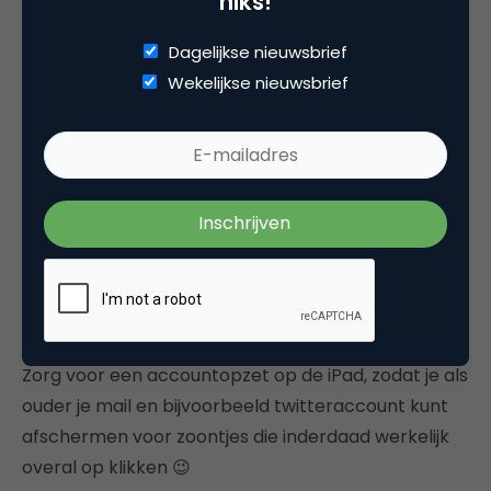
niks!
bewegen of geluid te laten maken als de muis er
op staat of er wordt geklikt.
Dagelijkse nieuwsbrief
Wekelijkse nieuwsbrief
Tot slot geven de onderzoekers aan het einde van
het rapport nog diverse waardevolle
aanbevelingen voor ouders, onderwijs en
kinderopvang zie hiervoor
de pdf
.
Tip voor Steve Jobs!
Als ouder van 3 kinderen van de leeftijd 7 en 5 is het
geheel voor mij erg herkenbaar. Eén aspect heb ik
gemist en dat is eigenlijk meer een tip naar Apple;
Zorg voor een accountopzet op de iPad, zodat je als
ouder je mail en bijvoorbeeld twitteraccount kunt
afschermen voor zoontjes die inderdaad werkelijk
overal op klikken 😉