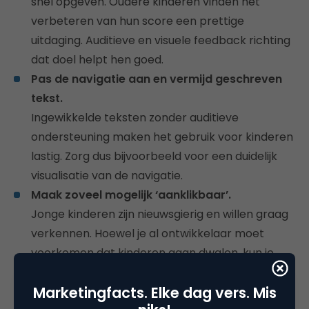
snel opgeven. Oudere kinderen vinden het
verbeteren van hun score een prettige
uitdaging. Auditieve en visuele feedback richting
dat doel helpt hen goed.
Pas de navigatie aan en vermijd geschreven
tekst.
Ingewikkelde teksten zonder auditieve
ondersteuning maken het gebruik voor kinderen
lastig. Zorg dus bijvoorbeeld voor een duidelijk
visualisatie van de navigatie.
Maak zoveel mogelijk ‘aanklikbaar’.
Jonge kinderen zijn nieuwsgierig en willen graag
verkennen. Hoewel je al ontwikkelaar moet
voorkomen dat kinderen gaan dwalen, kun je
aan deze behoefte om dingen te verkennen
Marketingfacts. Elke dag vers. Mis
tegemoet komen door onderdelen te laten