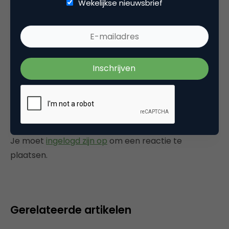
Wekelijkse nieuwsbrief
Commerce
Tags
interview
Plaats reactie
Je moet
ingelogd zijn op
om een reactie te
plaatsen.
Gerelateerde artikelen