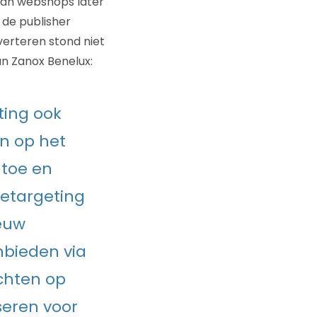
van webshops later
 de publisher
erteren stond niet
an Zanox Benelux:
ting ook
n op het
 toe en
retargeting
ieuw
nbieden via
chten op
seren voor