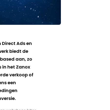
 Direct Ads en
werk biedt de
 based aan, zo
 in het Zanox
rde verkoop of
ens een
iedingen
versie.