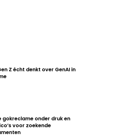
en Z écht denkt over GenAI in
ame
e gokreclame onder druk en
sico’s voor zoekende
umenten