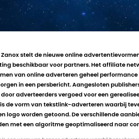
k Zanox stelt de nieuwe online advertentievormen
ing beschikbaar voor partners. Het affiliate net
rmen van online adverteren geheel performance
rgen in een persbericht. Aangesloten publishers
door adverteerders vergoed voor een gerealisee
 is de vorm van tekstlink-adverteren waarbij tev
en logo worden getoond. De verschillende aanb
den met een algoritme geoptimaliseerd naar con