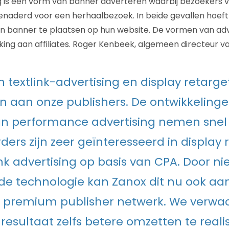
g is een vorm van banner adverteren waarbij bezoekers 
naderd voor een herhaalbezoek. In beide gevallen hoeft
n banner te plaatsen op hun website. De vormen van adv
king aan affiliates. Roger Kenbeek, algemeen directeur v
n textlink-advertising en display retarge
 aan onze publishers. De ontwikkelinge
n performance advertising nemen snel
ders zijn zeer geïnteresseerd in display 
ink advertising op basis van CPA. Door n
de technologie kan Zanox dit nu ook aa
n premium publisher netwerk. We verwa
 resultaat zelfs betere omzetten te reali