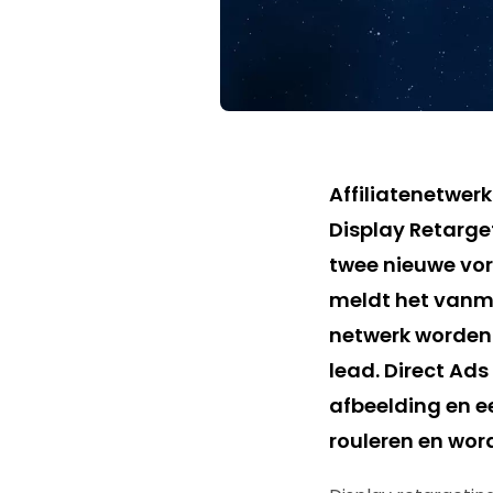
Affiliatenetwer
Display Retarget
twee nieuwe vo
meldt het vanmo
netwerk worden 
lead. Direct Ads
afbeelding en e
rouleren en wor