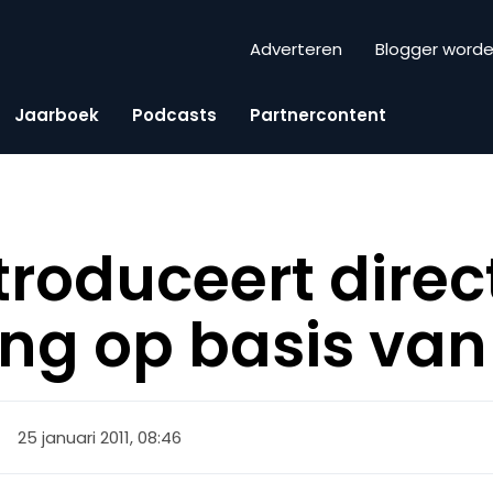
Adverteren
Blogger word
Jaarboek
Podcasts
Partnercontent
troduceert direc
ing op basis va
25 januari 2011, 08:46