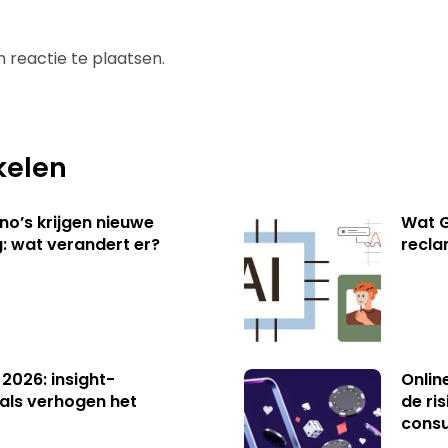
 reactie te plaatsen.
kelen
no’s krijgen nieuwe
Wat G
: wat verandert er?
recl
 2026: insight-
Onlin
als verhogen het
de ri
cons