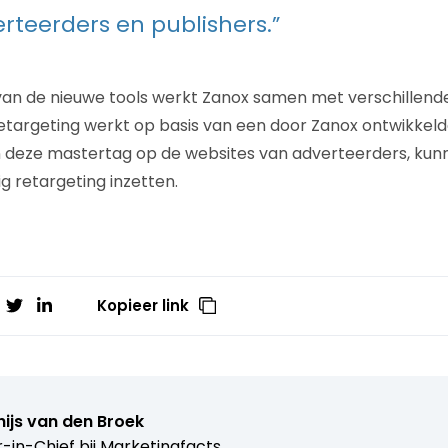
rteerders en publishers.”
 van de nieuwe tools werkt Zanox samen met verschillend
retargeting werkt op basis van een door Zanox ontwikkel
 deze mastertag op de websites van adverteerders, ku
dig retargeting inzetten.
Kopieer link
ijs van den Broek
r-in-Chief bij
Marketingfacts