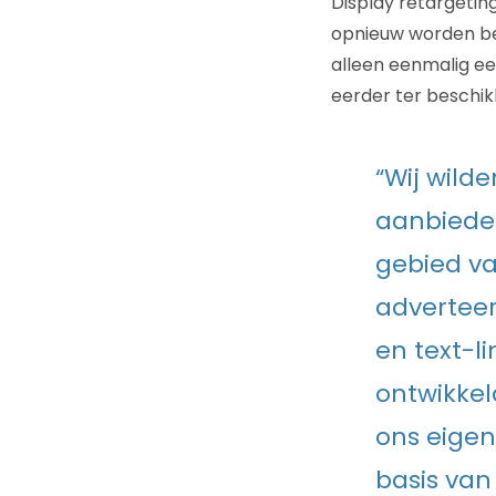
Display retargetin
opnieuw worden be
alleen eenmalig ee
eerder ter beschik
“Wij wilde
aanbieden
gebied va
adverteer
en text-l
ontwikkel
ons eige
basis van