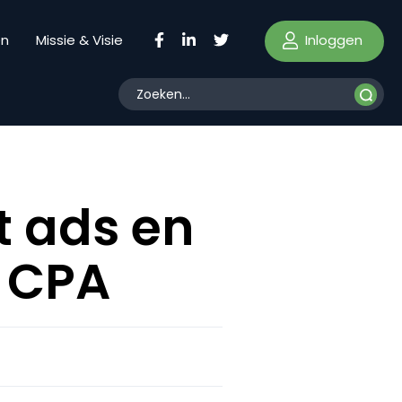
Inloggen
en
Missie & Visie
t ads en
n CPA