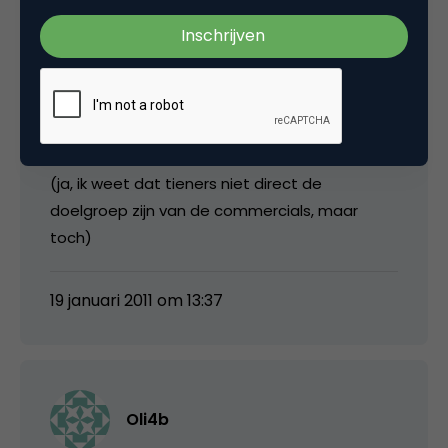
commercial. Maar de meeste tieners in de
zaal lachten niet. Zij hadden geen idee wie die
twee mannen waren. Tja, zo blijkt maar dat je
toch wel een bepaald referentiekader nodig
hebt voor sommige commercials. Subtiliteit
werkt dus niet altijd. 😉
(ja, ik weet dat tieners niet direct de
doelgroep zijn van de commercials, maar
toch)
19 januari 2011 om 13:37
Oli4b