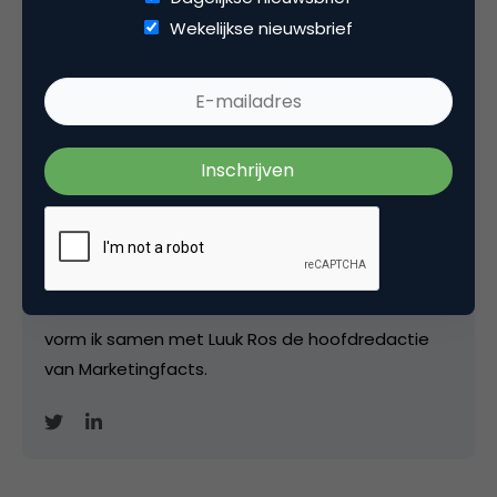
Wekelijkse nieuwsbrief
Matthijs van den Broek
Editor-in-Chief bij
Marketingfacts
Van april 2007 tot juni 2011 was ik freelance
editor/ communitymanager / hoofdredacteur bij
Marketingfacts. Tussendoor werkte ik bij Insites
Consulting, IDG Nederland, Saatchi&Saatchi;/Leo
Burnett (voor Samsung) en voor
onderzoeksbureau WUA. Vanaf 1 november 2021
vorm ik samen met Luuk Ros de hoofdredactie
van Marketingfacts.