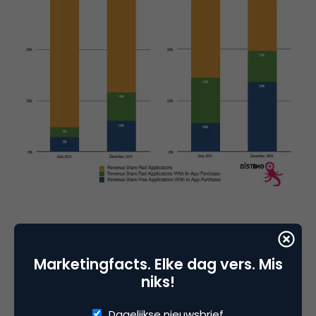
Marketingfacts. Elke dag vers. Mis
Deel dit artikel
niks!
Kopieer link
Dagelijkse nieuwsbrief