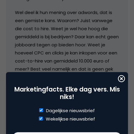
Wel deel ik hun mening over adwords, dat is
een gemiste kans. Waarom? Juist vanwege
die cost to hire. Weet je wel hoe hoog die
gemiddeld is bij bedrijven? Daar kan echt geen
jobboard tegen op bieden hoor. Weet je
hoeveel CPC en clicks je kan inkopen voor een
cost-to-hire van gemiddeld 10.000 euro of
meer? Best veel namelijk en dat is geen gek
bedrag hoor. Adwords zijn zeker een gemiste
kans, mits de bedrijven daar goed mee om
Marketingfacts. Elke dag vers. Mis
gaan.
niks!
Wat ik me wel afvraag is hoe je kan meten of
Dagelijkse nieuwsbrief
een vacature op de eerste pagina staat
Wekelijkse nieuwsbrief
aangezien we voortaan toch veel individuele
resultaten hebben. Dat is dus bijna niet meer