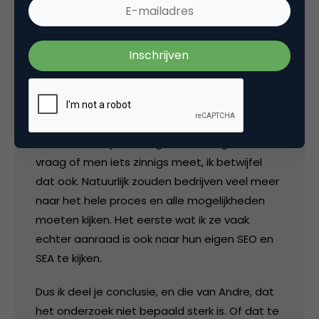
te meten. Daarnaast gaat het om de
zoekopdracht van de kandidaat, wat dus
inhoud dat je juist zou moeten kijken naar de
functie titel die hij zou moeten hebben in
plaats van of hij gevonden wordt op de
functie titel die hij heeft.
Verder deel ik je mening dus volledig over de
vraag of men iets zinnigs meet, ik betwijfel
dat ook. Natuurlijk zouden bedrijven veel meer
naar het hele proces en alle mogelijkheden
moeten kijken. Het eerste wat ik ze vaak
echter aanraad is ook naar hun eigen SEO en
SEA te kijken.
Dus ik deel je conclusie, en die van Andre, dat
het onderzoek niet bepaald sterk is. Of dat te