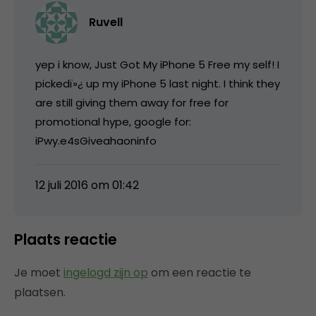
Ruvell
yep i know, Just Got My iPhone 5 Free my self! I
pickedï»¿ up my iPhone 5 last night. I think they
are still giving them away for free for
promotional hype, google for:
iPwy.e4sGiveahaoninfo
12 juli 2016 om 01:42
Plaats reactie
Je moet
ingelogd zijn op
om een reactie te
plaatsen.