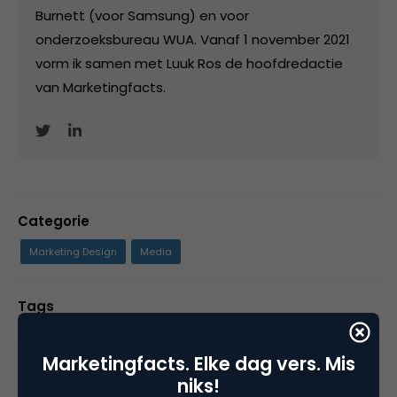
Burnett (voor Samsung) en voor
onderzoeksbureau WUA. Vanaf 1 november 2021
vorm ik samen met Luuk Ros de hoofdredactie
van Marketingfacts.
Categorie
Marketing Design
Media
Tags
facebook marketing
,
social media marketing
,
Marketingfacts. Elke dag vers. Mis
usability & design
niks!