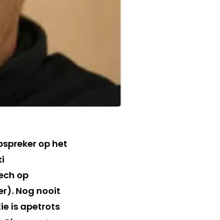
pspreker op het
i
ech op
r). Nog nooit
e is apetrots