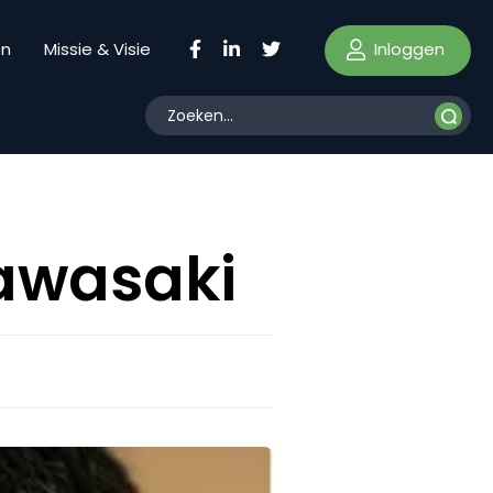
Inloggen
en
Missie & Visie
awasaki