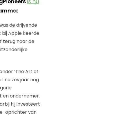
ingPioneers
is nu
gramma:
was de drijvende
k bij Apple keerde
jf terug naar de
itzonderlijke
onder ‘The Art of
at na zes jaar nog
gorie
st en ondernemer.
bij hij investeert
de-oprichter van