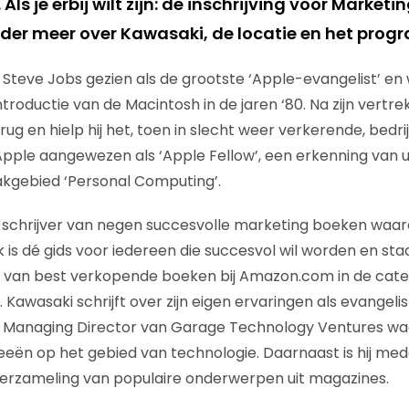
. Als je erbij wilt zijn: de inschrijving voor Market
nder meer over Kawasaki, de locatie en het pro
Steve Jobs gezien als de grootste ‘Apple-evangelist’ en 
troductie van de Macintosh in de jaren ‘80. Na zijn vertre
terug en hielp hij het, toen in slecht weer verkerende, bedri
 Apple aangewezen als ‘Apple Fellow’, een erkenning van u
akgebied ‘Personal Computing’.
 schrijver van negen succesvolle marketing boeken waar
k is dé gids voor iedereen die succesvol wil worden en sta
0 van best verkopende boeken bij Amazon.com in de cate
awasaki schrijft over zijn eigen ervaringen als evangeli
j Managing Director van Garage Technology Ventures waar
eeën op het gebied van technologie. Daarnaast is hij me
 verzameling van populaire onderwerpen uit magazines.