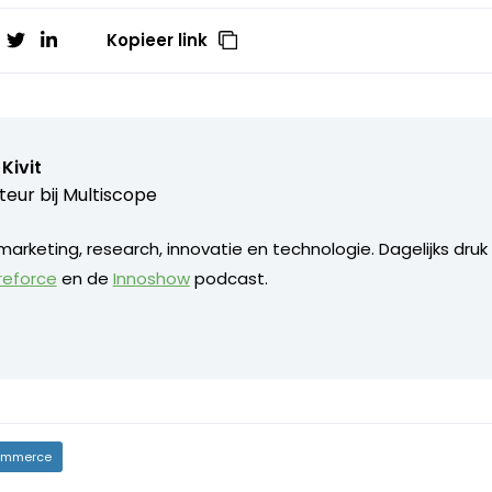
Kopieer link
Kivit
teur bij
Multiscope
arketing, research, innovatie en technologie. Dagelijks dru
reforce
en de
Innoshow
podcast.
mmerce