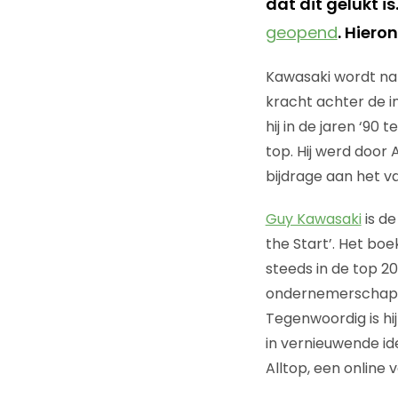
dat dit gelukt is
geopend
. Hiero
Kawasaki wordt na 
kracht achter de in
hij in de jaren ‘90 
top. Hij werd door
bijdrage aan het v
Guy Kawasaki
is de
the Start’. Het boe
steeds in de top 2
ondernemerschap. K
Tegenwoordig is hi
in vernieuwende id
Alltop, een online