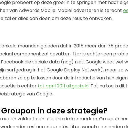
oogle probeert op deze groei in te springen met haar eig
hen van AdWords Mobile. Mobiel adverteren is terecht
ee
e zal er alles aan doen om deze reus te ontwaken.
e
enkele maanden geleden dat in 2015 meer dan 75 proce
ociaal component zal bevatten. Hier is echter een probl
ot Facebook die sociale data (nog) niet. Google weet wel 
mijn surfgedrag in het Google Display Netwerk), maar ze w
proberen ze op te lossen door de introductie van hun eige
oductie is echter
tot april 2011 uitgesteld
. Tot nu toe is di
oeistrategie van Google.
Groupon in deze strategie?
Groupon voldoet aan alle drie de kenmerken. Groupon hee
erk onder restaurants, cafés, fitnesscentra en andere l