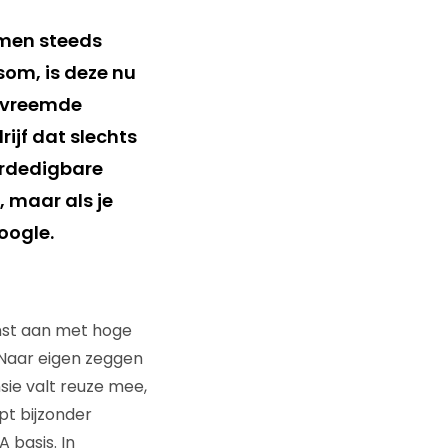
emen steeds
m, is deze nu
l vreemde
ijf dat slechts
verdedigbare
 maar als je
oogle.
enst aan met hoge
. Naar eigen zeggen
sie valt reuze mee,
pt bijzonder
 basis. In