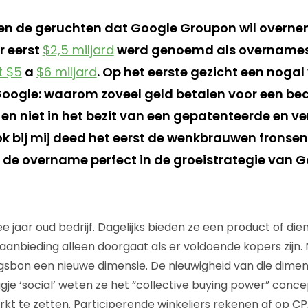
en de geruchten dat Google Groupon wil overn
r eerst
$2,5 miljard
werd genoemd als overnameso
t $5
a
$6 miljard
. Op het eerste gezicht een noga
Google: waarom zoveel geld betalen voor een bedr
s en niet in het bezit van een gepatenteerde en 
k bij mij deed het eerst de wenkbrauwen fronsen,
t de overname perfect in de groeistrategie van G
e jaar oud bedrijf. Dagelijks bieden ze een product of di
e aanbieding alleen doorgaat als er voldoende kopers zijn
gsbon een nieuwe dimensie. De nieuwigheid van die dimen
je ‘social’ weten ze het “collective buying power” conce
kt te zetten. Participerende winkeliers rekenen af op CPA