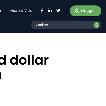
Inloggen
en
Missie & Visie
 dollar
n