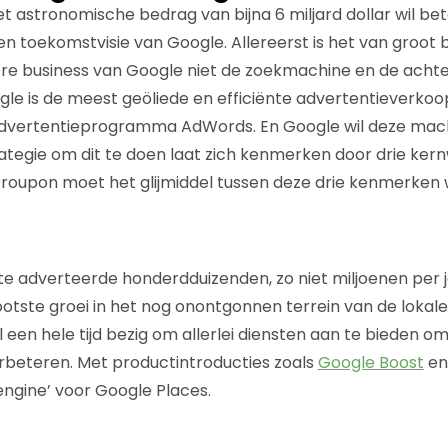
astronomische bedrag van bijna 6 miljard dollar wil be
e en toekomstvisie van Google. Allereerst is het van groot
ore business van Google niet de zoekmachine en de acht
ogle is de meest geöliede en efficiënte advertentieverko
dvertentieprogramma AdWords. En Google wil deze mac
ategie om dit te doen laat zich kenmerken door drie ke
Groupon moet het glijmiddel tussen deze drie kenmerken
ote adverteerde honderdduizenden, zo niet miljoenen per 
ootste groei in het nog onontgonnen terrein van de lokal
l een hele tijd bezig om allerlei diensten aan te bieden om
rbeteren. Met productintroducties zoals
Google Boost
en 
gine’ voor Google Places.