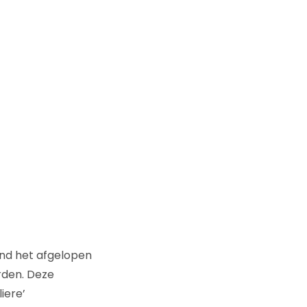
and het afgelopen
rden. Deze
iere’