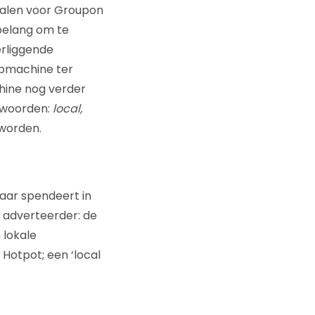
talen voor Groupon
 belang om te
erliggende
opmachine ter
hine nog verder
rnwoorden:
local,
 worden.
jaar spendeert in
e adverteerder: de
 lokale
Hotpot; een ‘local