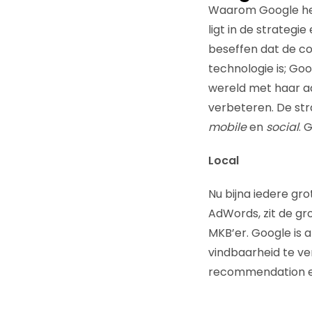
Waarom Google het 
ligt in de strategi
beseffen dat de c
technologie is; Go
wereld met haar a
verbeteren. De str
mobile
en
social
. 
Local
Nu bijna iedere gr
AdWords, zit de gr
MKB’er. Google is a
vindbaarheid te ve
recommendation en