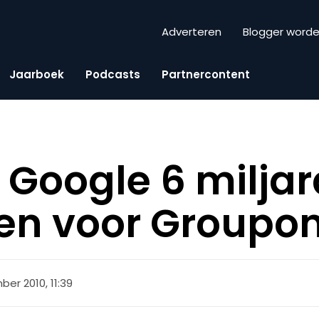
Adverteren
Blogger word
Jaarboek
Podcasts
Partnercontent
oogle 6 miljard
len voor Groupo
er 2010, 11:39