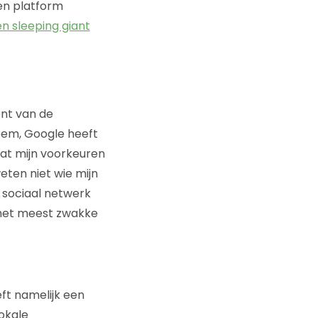
en platform
n sleeping giant
nt van de
eem, Google heeft
wat mijn voorkeuren
eten niet wie mijn
n sociaal netwerk
t het meest zwakke
ft namelijk een
okale