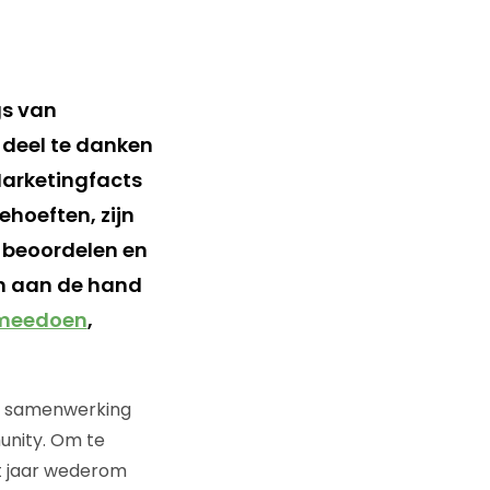
gs van
k deel te danken
Marketingfacts
ehoeften, zijn
 beoordelen en
en aan de hand
 meedoen
,
in samenwerking
unity. Om te
t jaar wederom