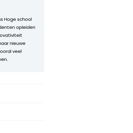
ns Hoge school
udenten opleiden
vativiteit
naar nieuwe
ooral veel
ven.