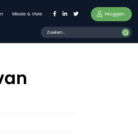
Inloggen
en
Missie & Visie
 van