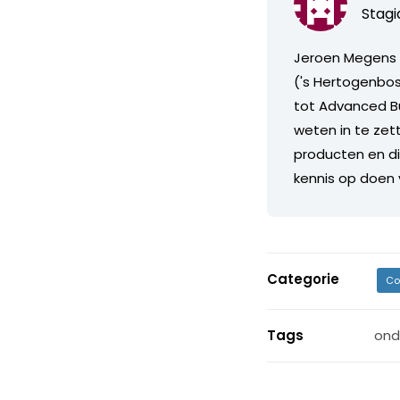
Stagi
Jeroen Megens 
('s Hertogenbos
tot Advanced Bu
weten in te ze
producten en die
kennis op doen v
Categorie
Co
Tags
ond