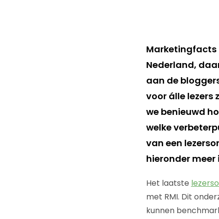
Marketingfacts 
Nederland, daar 
aan de blogger
voor álle lezers
we benieuwd hoe
welke verbeterpu
van een lezerso
hieronder meer 
Het laatste
lezers
met RMI. Dit onder
kunnen benchmarke