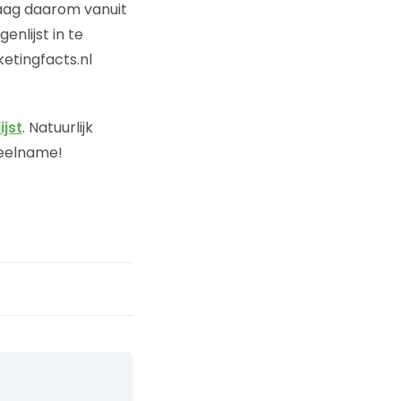
raag daarom vanuit
enlijst in te
etingfacts.nl
ijst
. Natuurlijk
deelname!