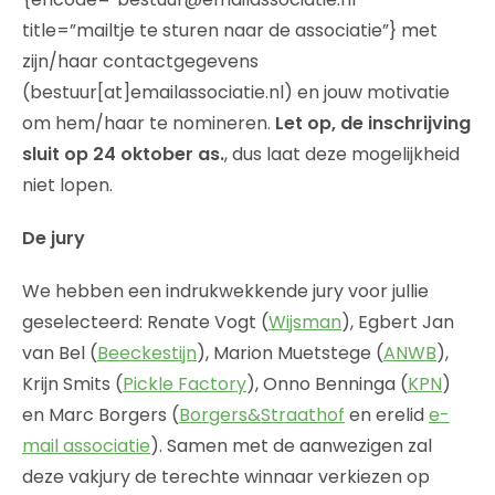
title=”mailtje te sturen naar de associatie”} met
zijn/haar contactgegevens
(bestuur[at]emailassociatie.nl) en jouw motivatie
om hem/haar te nomineren.
Let op, de inschrijving
sluit op 24 oktober as.
, dus laat deze mogelijkheid
niet lopen.
De jury
We hebben een indrukwekkende jury voor jullie
geselecteerd: Renate Vogt (
Wijsman
), Egbert Jan
van Bel (
Beeckestijn
), Marion Muetstege (
ANWB
),
Krijn Smits (
Pickle Factory
), Onno Benninga (
KPN
)
en Marc Borgers (
Borgers&Straathof
en erelid
e-
mail associatie
). Samen met de aanwezigen zal
deze vakjury de terechte winnaar verkiezen op