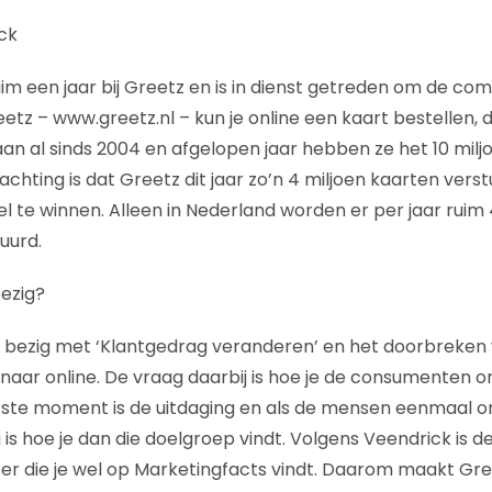
ck
im een jaar bij Greetz en is in dienst getreden om de co
etz – www.greetz.nl – kun je online een kaart bestellen, 
aan al sinds 2004 en afgelopen jaar hebben ze het 10 milj
chting is dat Greetz dit jaar zo’n 4 miljoen kaarten verst
l te winnen. Alleen in Nederland worden er per jaar ruim
uurd.
ezig?
l bezig met ‘Klantgedrag veranderen’ en het doorbreken
naar online. De vraag daarbij is hoe je de consumenten onl
rste moment is de uitdaging en als de mensen eenmaal om z
 is hoe je dan die doelgroep vindt. Volgens Veendrick is 
ter die je wel op Marketingfacts vindt. Daarom maakt Gr