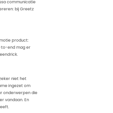
assa communicatie
ereren: bij Greetz
emotie product:
d-to-end mag er
Veendrick.
zeker niet het
name ingezet om
ar onderwerpen die
 er vandaan. En
eeft.