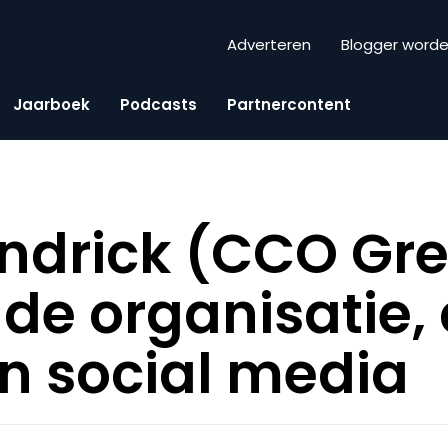
Adverteren
Blogger word
Jaarboek
Podcasts
Partnercontent
ndrick (CCO Gre
 de organisatie,
en social media