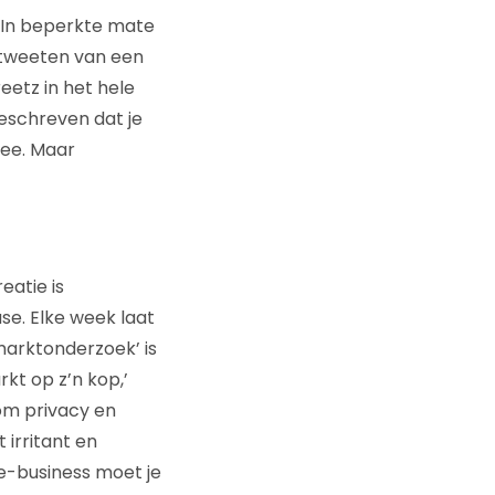
? In beperkte mate
retweeten van een
eetz in het hele
geschreven dat je
mee. Maar
eatie is
se. Elke week laat
marktonderzoek’ is
kt op z’n kop,’
om privacy en
 irritant en
 e-business moet je