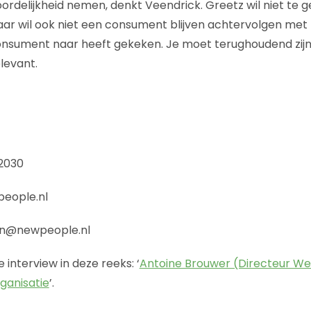
ordelijkheid nemen, denkt Veendrick. Greetz wil niet te g
 wil ook niet een consument blijven achtervolgen met h
consument naar heeft gekeken. Je moet terughoudend zij
elevant.
2030
eople.nl
en@newpeople.nl
 interview in deze reeks: ‘
Antoine Brouwer (Directeur W
rganisatie
’.