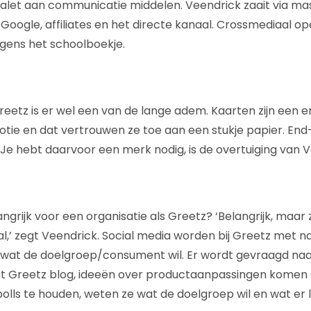
palet aan communicatie middelen. Veendrick zaait via m
 Google, affiliates en het directe kanaal. Crossmediaal op
lgens het schoolboekje.
reetz is er wel een van de lange adem. Kaarten zijn een 
ie en dat vertrouwen ze toe aan een stukje papier. En
. Je hebt daarvoor een merk nodig, is de overtuiging van 
angrijk voor een organisatie als Greetz? ‘Belangrijk, maar 
al,’ zegt Veendrick. Social media worden bij Greetz met 
n wat de doelgroep/consument wil. Er wordt gevraagd na
het Greetz blog, ideeën over productaanpassingen komen
olls te houden, weten ze wat de doelgroep wil en wat er l