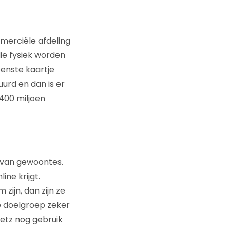
mmerciële afdeling
die fysiek worden
oenste kaartje
uurd en dan is er
 400 miljoen
 van gewoontes.
ine krijgt.
ijn, dan zijn ze
de doelgroep zeker
eetz nog gebruik