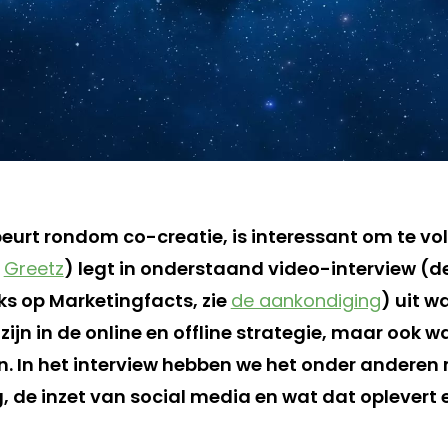
beurt rondom co-creatie, is interessant om te vol
O
Greetz
) legt in onderstaand video-interview (d
s op Marketingfacts, zie
de aankondiging
) uit w
ijn in de online en offline strategie, maar ook wa
en. In het interview hebben we het onder anderen
, de inzet van social media en wat dat oplevert e