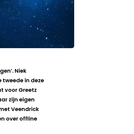
gen’. Niek
e tweede in deze
at voor Greetz
ar zijn eigen
 met Veendrick
n over offline