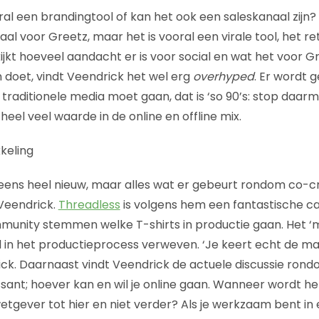
oral een brandingtool of kan het ook een saleskanaal zijn
aal voor Greetz, maar het is vooral een virale tool, het 
ijkt hoeveel aandacht er is voor social en wat het voor Gr
 doet, vindt Veendrick het wel erg
overhyped
. Er wordt 
 traditionele media moet gaan, dat is ‘so 90’s: stop daar
 heel veel waarde in de online en offline mix.
keling
et eens heel nieuw, maar alles wat er gebeurt rondom co-cr
Veendrick.
Threadless
is volgens hem een fantastische ca
munity stemmen welke T-shirts in productie gaan. Het ‘
n het productieprocess verweven. ‘Je keert echt de mar
ck. Daarnaast vindt Veendrick de actuele discussie rond
sant; hoever kan en wil je online gaan. Wanneer wordt het
tgever tot hier en niet verder? Als je werkzaam bent in