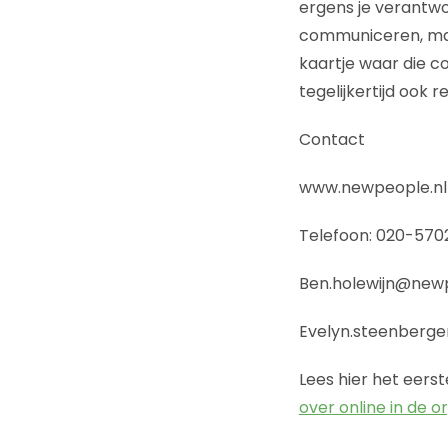
ergens je verantwo
communiceren, maar
kaartje waar die 
tegelijkertijd ook r
Contact
www.newpeople.nl
Telefoon: 020-570
Ben.holewijn@newp
Evelyn.steenberg
Lees hier het eerste
over online in de o