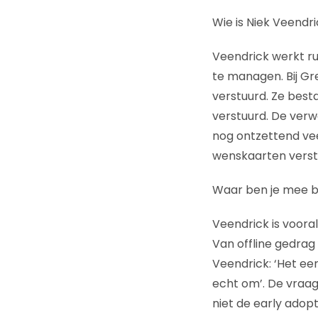
Wie is Niek Veendri
Veendrick werkt ru
te managen. Bij Gre
verstuurd. Ze best
verstuurd. De verwa
nog ontzettend vee
wenskaarten verst
Waar ben je mee b
Veendrick is voora
Van offline gedrag 
Veendrick: ‘Het ee
echt om’. De vraag
niet de early adop