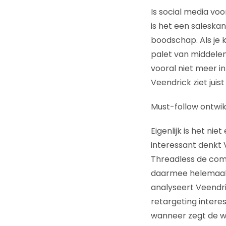
Is social media vo
is het een saleskan
boodschap. Als je k
palet van middelen
vooral niet meer in
Veendrick ziet juist
Must-follow ontwik
Eigenlijk is het ni
interessant denkt 
Threadless de com
daarmee helemaal i
analyseert Veendri
retargeting interes
wanneer zegt de we