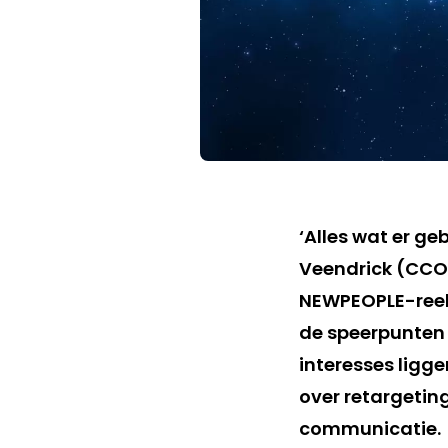
‘Alles wat er ge
Veendrick (CC
NEWPEOPLE-reek
de speerpunten z
interesses ligg
over retargeting
communicatie.