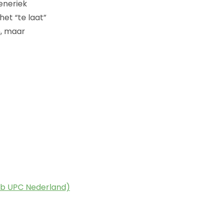
eneriek
et “te laat”
n, maar
eb UPC Nederland)