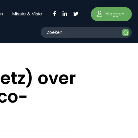
Inloggen
en
Missie & Visie
etz) over
 co-