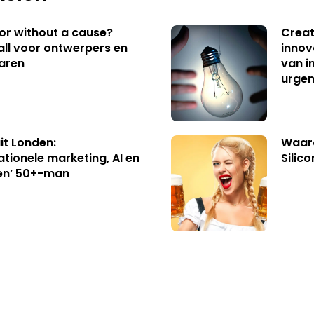
 or without a cause?
Creat
ll voor ontwerpers en
innov
aren
van i
urgen
uit Londen:
Waaro
ationele marketing, AI en
Silico
en’ 50+-man