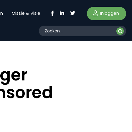
Inloggen
en
Missie & Visie
ger
onsored