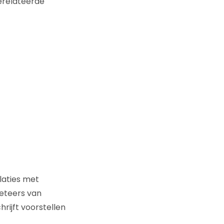
erelateerde
laties met
eteers van
rijft voorstellen