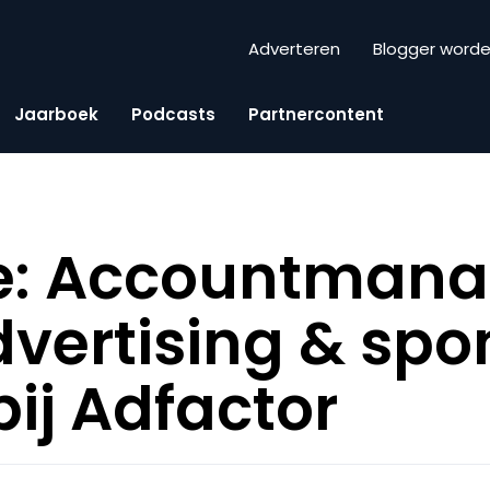
Adverteren
Blogger word
Jaarboek
Podcasts
Partnercontent
e: Accountmana
dvertising & sp
bij Adfactor