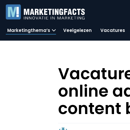
Marketingthema’s
Veelgelezen
Vacatures
Vacatur
online a
content 