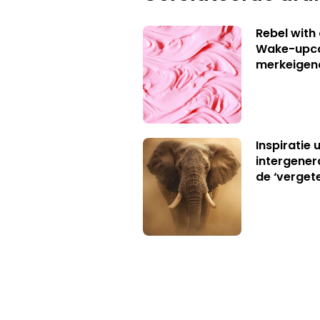
Rebel with
Wake-upca
merkeigen
Inspiratie 
intergener
de ‘verget