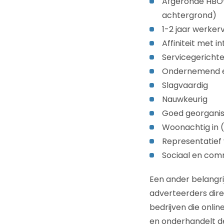
Afgeronde HBO-
achtergrond)
1-2 jaar werker
Affiniteit met i
Servicegericht
Ondernemend e
Slagvaardig
Nauwkeurig
Goed georgani
Woonachtig in 
Representatie
Sociaal en com
Een ander belangri
adverteerders dire
bedrijven die onlin
en onderhandelt de