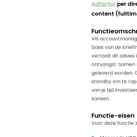
Adfactor
per dir
content (fullti
Functieomschr
Als accountmanager
basis van de briefi
vertaalt dit advie
ontvangst. Samen m
geleverd worden. G
standby om te rap
van je tijd investe
kansen.
Functie-eisen
Voor deze functie 