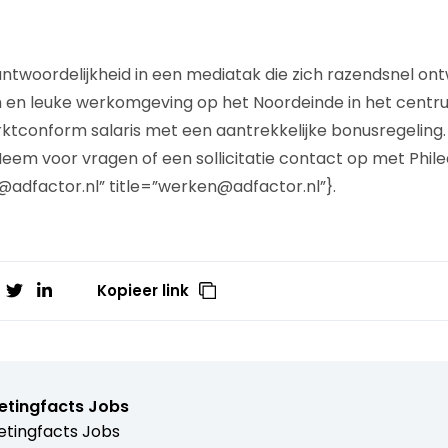
twoordelijkheid in een mediatak die zich razendsnel ont
m en leuke werkomgeving op het Noordeinde in het centr
ktconform salaris met een aantrekkelijke bonusregeling. W
em voor vragen of een sollicitatie contact op met Phile
dfactor.nl” title=”werken@adfactor.nl”}.
Kopieer link
etingfacts Jobs
tingfacts Jobs