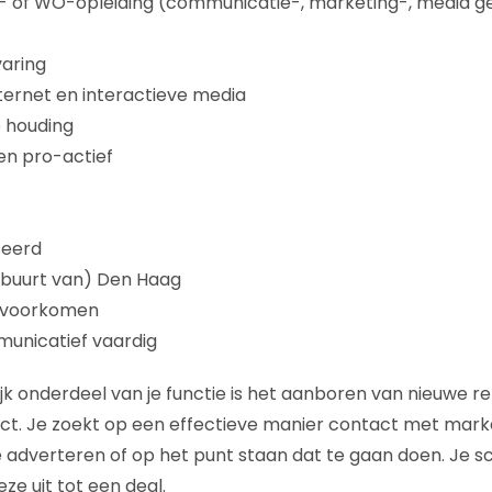
 of WO-opleiding (communicatie-, marketing-, media g
varing
nternet en interactieve media
e houding
n pro-actief
seerd
(buurt van) Den Haag
f voorkomen
municatief vaardig
jk onderdeel van je functie is het aanboren van nieuwe re
ct. Je zoekt op een effectieve manier contact met mark
e adverteren of op het punt staan dat te gaan doen. Je sch
ze uit tot een deal.