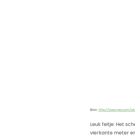
Bron:
http://www.rga.com/wo
Leuk feitje: Het 
vierkante meter en