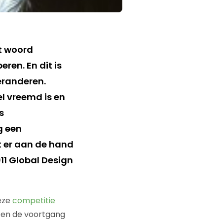
t woord
ren. En dit is
eranderen.
el vreemd is en
s
g een
t er aan de hand
11 Global Design
deze
competitie
n en de voortgang