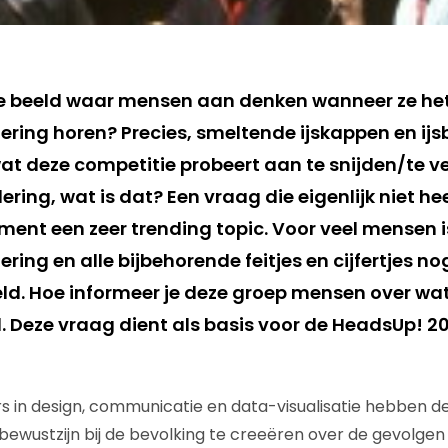
te beeld waar mensen aan denken wanneer ze he
ing horen? Precies, smeltende ijskappen en ijsbe
wat deze competitie probeert aan te snijden/te v
ing, wat is dat? Een vraag die eigenlijk niet he
ment een zeer trending topic. Voor veel mensen i
ing en alle bijbehorende feitjes en cijfertjes no
d. Hoe informeer je deze groep mensen over wa
. Deze vraag dient als basis voor de HeadsUp! 20
s in design, communicatie en data-visualisatie hebben 
ewustzijn bij de bevolking te creeëren over de gevolge