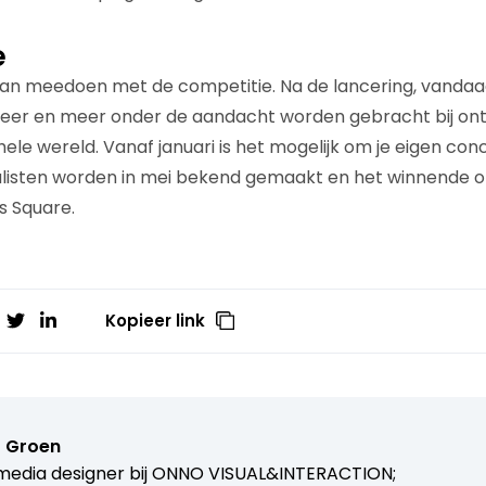
e
n meedoen met de competitie. Na de lancering, vandaag 
eer en meer onder de aandacht worden gebracht bij on
hele wereld. Vanaf januari is het mogelijk om je eigen con
inalisten worden in mei bekend gemaakt en het winnende on
es Square.
Kopieer link
 Groen
media designer bij
ONNO VISUAL&INTERACTION;