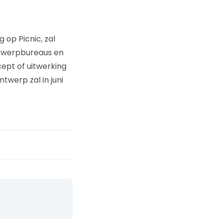
op Picnic, zal
twerpbureaus en
cept of uitwerking
twerp zal in juni