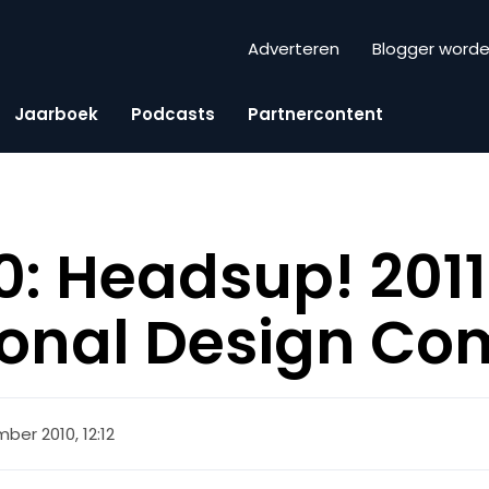
Adverteren
Blogger word
Jaarboek
Podcasts
Partnercontent
0: Headsup! 201
ional Design Co
ber 2010, 12:12