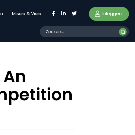
Inloggen
en
Missie & Visie
1 An
mpetition