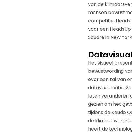
van de klimaatsve
mensen bewustmaken
competitie. Heads
voor een HeadsUp D
Square in New York 
Datavisual
Het visueel present
bewustwording van 
over een tal van o
datavisualisatie. Z
laten veranderen 
gezien om het gev
tijdens de Koude O
de klimaatsverande
heeft de technologi