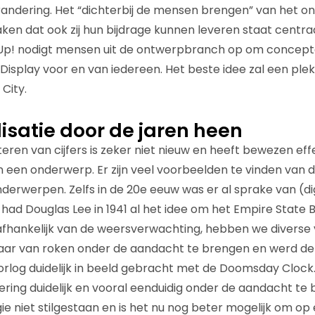
randering. Het “dichterbij de mensen brengen” van het 
 dat ook zij hun bijdrage kunnen leveren staat centraa
Up! nodigt mensen uit de ontwerpbranch op om concep
isplay voor en van iedereen. Het beste idee zal een plek
City.
isatie door de jaren heen
eren van cijfers is zeker niet nieuw en heeft bewezen effec
een onderwerp. Er zijn veel voorbeelden te vinden van da
nderwerpen. Zelfs in de 20e eeuw was er al sprake van (di
o had Douglas Lee in 1941 al het idee om het Empire State B
afhankelijk van de weersverwachting, hebben we diverse
aar van roken onder de aandacht te brengen en werd de
orlog duidelijk in beeld gebracht met de Doomsday Clock. 
ring duidelijk en vooral eenduidig onder de aandacht te 
e niet stilgestaan en is het nu nog beter mogelijk om op 