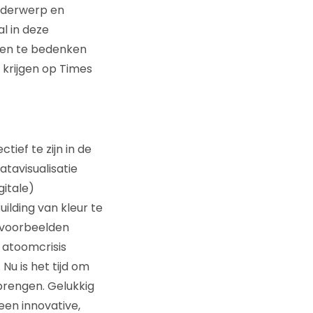
onderwerp en
l in deze
ten te bedenken
 krijgen op Times
tief te zijn in de
tavisualisatie
gitale)
uilding van kleur te
 voorbeelden
 atoomcrisis
Nu is het tijd om
brengen. Gelukkig
een innovative,