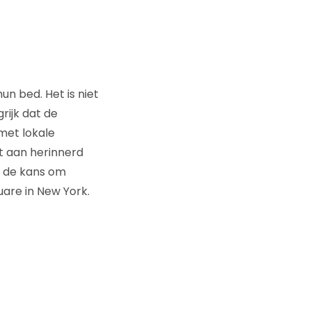
n bed. Het is niet
rijk dat de
met lokale
ct aan herinnerd
k de kans om
uare in New York.