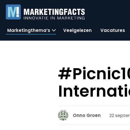
Marketingthema’s
Veelgelezen
Vacatures
#Picnic1
Internat
22 septem
Onno Groen