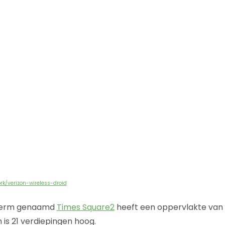
rk/verizon-wireless-droid
scherm genaamd
Times Square2
heeft een oppervlakte van 
 is 21 verdiepingen hoog.