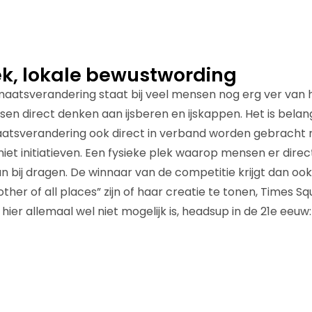
ek, lokale bewustwording
aatsverandering staat bij veel mensen nog erg ver van hu
en direct denken aan ijsberen en ijskappen. Het is belang
aatsverandering ook direct in verband worden gebracht 
niet initiatieven. Een fysieke plek waarop mensen er dire
n bij dragen. De winnaar van de competitie krijgt dan oo
er of all places” zijn of haar creatie te tonen, Times Sq
ier allemaal wel niet mogelijk is, headsup in de 21e eeuw: