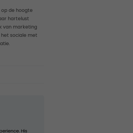
n op de hoogte
aar hartelust
k van marketing
 het sociale met
atie.
perience. His