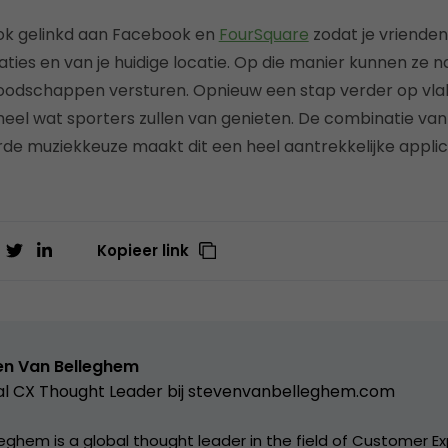
 ook gelinkd aan Facebook en
FourSquare
zodat je vriende
taties en van je huidige locatie. Op die manier kunnen ze n
dschappen versturen. Opnieuw een stap verder op vla
heel wat sporters zullen van genieten. De combinatie van
de muziekkeuze maakt dit een heel aantrekkelijke applic
Kopieer link
en Van Belleghem
l CX Thought Leader bij
stevenvanbelleghem.com
eghem is a global thought leader in the field of Customer Ex