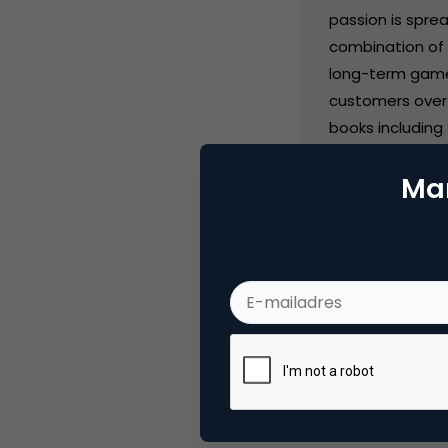
passion is spre
combination of
long-term game 
customers over a
books including
the Day after To
Mar
Eternal.
Categorie
Me
Tags
mob