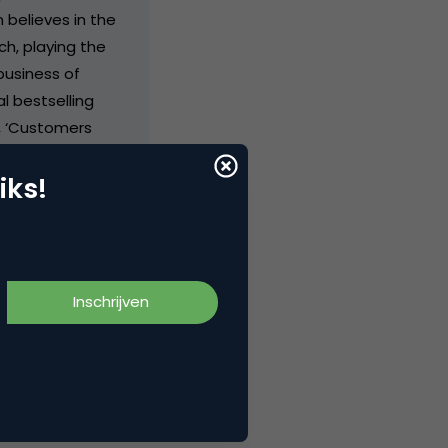
 believes in the
h, playing the
business of
l bestselling
, ‘Customers
ler called
iks!