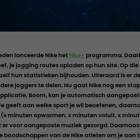
leden lanceerde Nike het
Nike+
programma. Daarbij
oef, je jogging routes opladen op hun site. Op d
zelf hun statistieken bijhouden. Uiteraard is er 
ere joggers te delen. Nu gaat Nike nog een stap
pplicatie, Boom, kan je automatisch aangepaste
 Je geeft aan welke sport je wil beoefenen, daarn
et (x minuten opwarmen, x minuten voluit, x minu
t er voor aangepaste muziek gezorgd. Daarnaast
boodschappen van de Nike atleten om je aan 