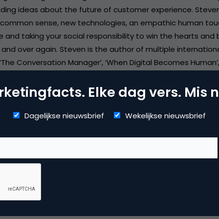
ading ideas about the future of customer experience. Steven
 common sense, new technologies, an empathic human touc
and taking your social responsibility to win the hearts and 
nd over again. Steven is the author of multiple internationa
 ‘The Conversation Manager’, ‘When Digital Becomes Human’
morrow’, ‘The Offer You Can’t Refuse’ and a technology thril
ketingfacts. Elke dag vers. Mis n
Dagelijkse nieuwsbrief
Wekelijkse nieuwsbrief
dia
ile marketing