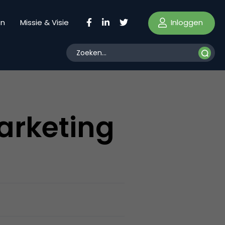
Inloggen
en
Missie & Visie
arketing