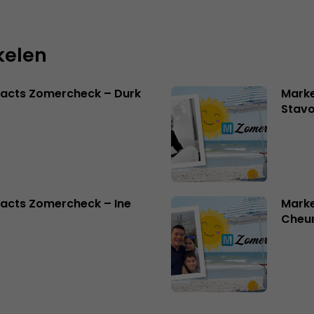
kelen
facts Zomercheck – Durk
Marke
Stavo
acts Zomercheck – Ine
Marke
Cheu